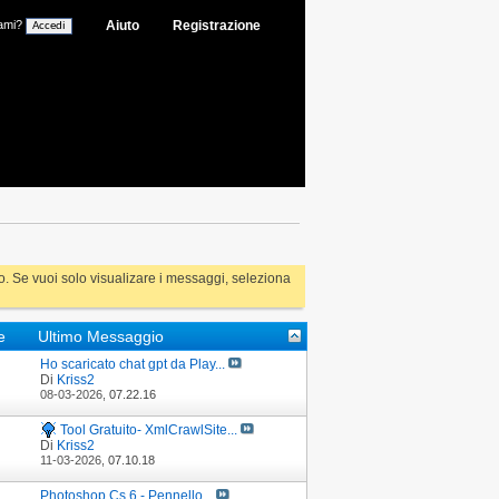
ami?
Aiuto
Registrazione
rlo. Se vuoi solo visualizare i messaggi, seleziona
he
Ultimo Messaggio
Ho scaricato chat gpt da Play...
Di
Kriss2
08-03-2026,
07.22.16
Tool Gratuito- XmlCrawlSite...
Di
Kriss2
11-03-2026,
07.10.18
Photoshop Cs 6 - Pennello...