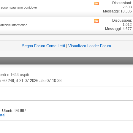
di
Discussioni:
Visualizza
questo
2.603
he ci accompagnano ognidove
i
forum
Messaggi: 18.336
feed
RSS
Discussioni:
Visualizza
di
1.012
ateriale informatico.
i
questo
Messaggi: 4.677
feed
forum
RSS
di
questo
Segna Forum Come Letti
|
Visualizza Leader Forum
forum
enti e 1644 ospiti
i 60.248, il 21-07-2026 alle
07.10.38
.
Utenti
98.997
tal