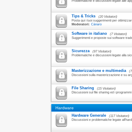
Problematiche e discussioni legate alle appl
Tips & Tricks
(20 Visitatori)
Posta qui i tuoi suggerimenti per ottimizzar
Moderatori:
Cànaro
Software in italiano
(7 Visitatori)
Suggerimenti e proposte sui software tradott
Sicurezza
(97 Visitatori)
Problematiche e discussioni legate alla sic
Masterizzazione e multimedia
(7
Discussioni sulla masterizzazione e su argo
File Sharing
(15 Visitatori)
Discussioni sul file sharing ed i programmi p
Hardware
Hardware Generale
(117 Visitatori)
Discussioni e problematiche legate all'har