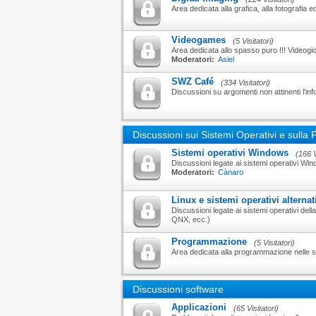
Area dedicata alla grafica, alla fotografia ed
Videogames
(5 Visitatori)
Area dedicata allo spasso puro !!! Videogioc
Moderatori:
Asiel
SWZ Café
(334 Visitatori)
Discussioni su argomenti non attinenti l'in
Discussioni sui Sistemi Operativi e sull
Sistemi operativi Windows
(166 V
Discussioni legate ai sistemi operativi Wi
Moderatori:
Cànaro
Linux e sistemi operativi alternat
Discussioni legate ai sistemi operativi dell
QNX, ecc.)
Programmazione
(5 Visitatori)
Area dedicata alla programmazione nelle s
Discussioni software
Applicazioni
(65 Visitatori)