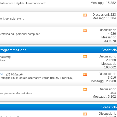
di
Messaggi: 15.382
 alla ripresa digitale. Fotomaniaci etc...
questo
forum
Discussioni: 223
Visualizza
Messaggi: 1.384
hi, console, etc ...
i
feed
RSS
Discussioni:
Visualizza
di
4.926
formatica ed i personal computer
i
questo
Messaggi:
feed
forum
339.070
RSS
di
a Programmazione
Statistic
questo
forum
Discussioni:
isitatori)
Visualizza
20.668
ndows
i
Messaggi:
feed
163.062
RSS
di
ivi
Discussioni:
(25 Visitatori)
Visualizza
questo
3.616
a famiglia Linux, ed alle alternative valide (BeOS, FreeBSD,
i
forum
Messaggi: 28.908
feed
RSS
Discussioni:
Visualizza
di
1.404
ue più varie sfaccettature
i
questo
Messaggi: 5.102
feed
forum
RSS
di
Statistic
questo
forum
Discussioni:
Visualizza