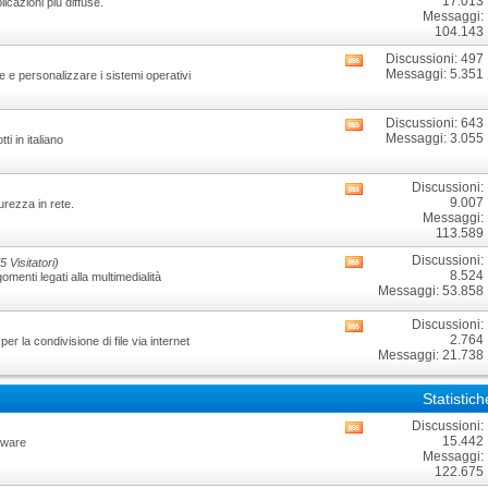
17.013
icazioni più diffuse.
i
Messaggi:
feed
104.143
RSS
di
Discussioni: 497
Visualizza
questo
Messaggi: 5.351
e e personalizzare i sistemi operativi
i
forum
feed
RSS
Discussioni: 643
Visualizza
di
Messaggi: 3.055
i in italiano
i
questo
feed
forum
RSS
Discussioni:
Visualizza
di
9.007
urezza in rete.
i
questo
Messaggi:
feed
forum
113.589
RSS
di
Discussioni:
5 Visitatori)
Visualizza
questo
8.524
menti legati alla multimedialità
i
forum
Messaggi: 53.858
feed
RSS
Discussioni:
Visualizza
di
2.764
er la condivisione di file via internet
i
questo
Messaggi: 21.738
feed
forum
RSS
di
Statistic
questo
forum
Discussioni:
Visualizza
15.442
dware
i
Messaggi:
feed
122.675
RSS