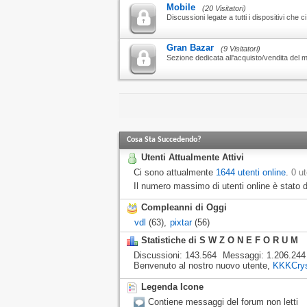
Mobile
(20 Visitatori)
Discussioni legate a tutti i dispositivi c
Gran Bazar
(9 Visitatori)
Sezione dedicata all'acquisto/vendita del m
Cosa Sta Succedendo?
Utenti Attualmente Attivi
Ci sono attualmente
1644 utenti online
.
0 ut
Il numero massimo di utenti online è stato d
Compleanni di Oggi
vdl
(63),
pixtar
(56)
Statistiche di S W Z O N E F O R U M
Discussioni
143.564
Messaggi
1.206.244
Benvenuto al nostro nuovo utente,
KKKCrys
Legenda Icone
Contiene messaggi del forum non letti