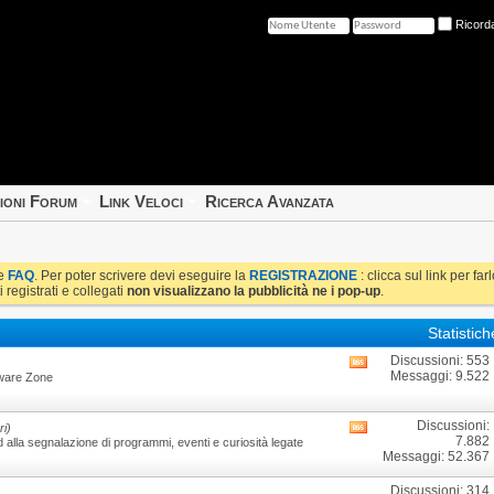
Ricord
ioni Forum
Link Veloci
Ricerca Avanzata
le
FAQ
. Per poter scrivere devi eseguire la
REGISTRAZIONE
: clicca sul link per fa
i registrati e collegati
non visualizzano la pubblicità ne i pop-up
.
Statistic
Discussioni: 553
Visualizza
Messaggi: 9.522
tware Zone
i
feed
RSS
Discussioni:
ri)
Visualizza
di
7.882
 alla segnalazione di programmi, eventi e curiosità legate
i
questo
Messaggi: 52.367
feed
forum
RSS
Discussioni: 314