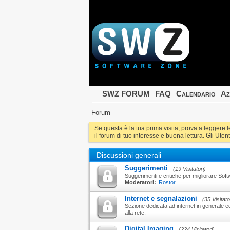
SWZ FORUM
FAQ
Calendario
Az
Forum
Se questa è la tua prima visita, prova a leggere 
il forum di tuo interesse e buona lettura. Gli Utent
Discussioni generali
Suggerimenti
(19 Visitatori)
Suggerimenti e critiche per migliorare Sof
Moderatori:
Rostor
Internet e segnalazioni
(35 Visitato
Sezione dedicata ad internet in generale ed
alla rete.
Digital Imaging
(224 Visitatori)