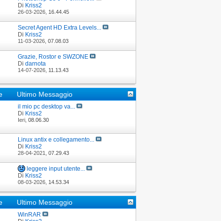
Di
Kriss2
26-03-2026,
16.44.45
Secret Agent HD Extra Levels...
Di
Kriss2
11-03-2026,
07.08.03
Grazie, Rostor e SWZONE
Di
darnota
14-07-2026,
11.13.43
he
Ultimo Messaggio
il mio pc desktop va...
Di
Kriss2
Ieri,
08.06.30
Linux antix e collegamento...
Di
Kriss2
28-04-2021,
07.29.43
leggere input utente...
Di
Kriss2
08-03-2026,
14.53.34
he
Ultimo Messaggio
WinRAR