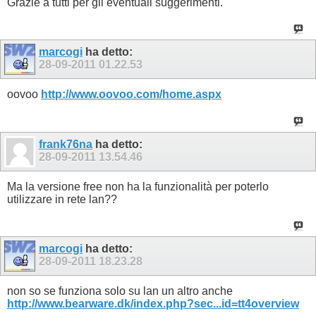
Grazie a tutti per gli eventuali suggerimenti.
marcogi
ha detto:
28-09-2011
01.22.53
oovoo
http://www.oovoo.com/home.aspx
frank76na
ha detto:
28-09-2011
13.54.46
Ma la versione free non ha la funzionalità per poterlo
utilizzare in rete lan??
marcogi
ha detto:
28-09-2011
18.23.28
non so se funziona solo su lan un altro anche
http://www.bearware.dk/index.php?sec...id=tt4overview