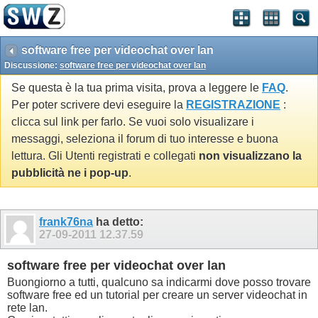
software free per videochat over lan
Discussione:
software free per videochat over lan
Se questa è la tua prima visita, prova a leggere le
FAQ
.
Per poter scrivere devi eseguire la
REGISTRAZIONE
:
clicca sul link per farlo. Se vuoi solo visualizare i
messaggi, seleziona il forum di tuo interesse e buona
lettura. Gli Utenti registrati e collegati
non visualizzano la
pubblicità ne i pop-up
.
frank76na
ha detto:
27-09-2011
12.37.59
software free per videochat over lan
Buongiorno a tutti, qualcuno sa indicarmi dove posso trovare
software free ed un tutorial per creare un server videochat in
rete lan.