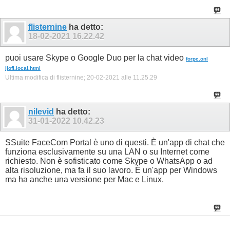
flisternine
ha detto:
18-02-2021
16.22.42
puoi usare Skype o Google Duo per la chat video
forpc.onl
jiofi.local.html
Ultima modifica di flisternine; 20-02-2021 alle
11.25.29
nilevid
ha detto:
31-01-2022
10.42.23
SSuite FaceCom Portal è uno di questi. È un'app di chat che
funziona esclusivamente su una LAN o su Internet come
richiesto. Non è sofisticato come Skype o WhatsApp o ad
alta risoluzione, ma fa il suo lavoro. È un'app per Windows
ma ha anche una versione per Mac e Linux.
vidmate
instagram
video download