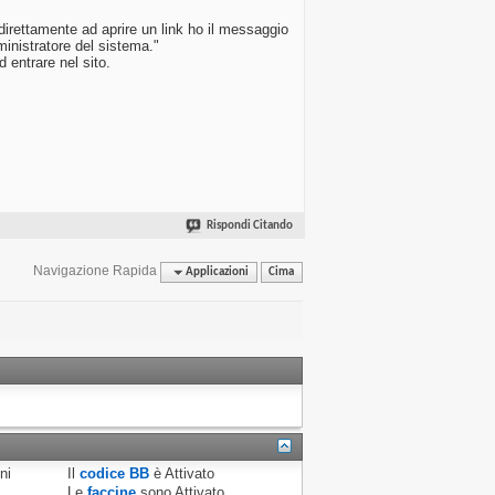
direttamente ad aprire un link ho il messaggio
ministratore del sistema."
 entrare nel sito.
Rispondi Citando
Navigazione Rapida
Applicazioni
Cima
ni
Il
codice BB
è
Attivato
Le
faccine
sono
Attivato