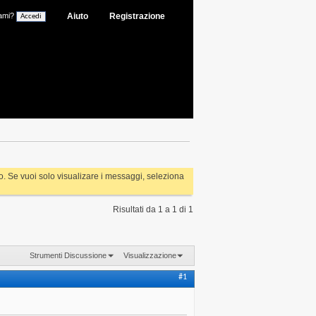
ami?
Aiuto
Registrazione
rlo. Se vuoi solo visualizare i messaggi, seleziona
Risultati da 1 a 1 di 1
Strumenti Discussione
Visualizzazione
#1