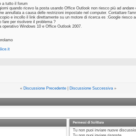
 a tutto il forum
giorni quando ricevo la posta usando Office Outlook non riesco più ad andare 
ne annullata a causa delle restrizioni impostate nel computer. Contattare l'am
opio e incollo il link direttamente su un motore di ricerca es :Google riesco ad
fare per risolvere il problema ?
 operativo Windows 10 e Office Outlook 2007.
erolamo
ice.it
«
Discussione Precedente
|
Discussione Successiva
»
Permessi di Scrittura
Tu
non puoi
inviare nuove discussio
Tu
non puoi
inviare risposte