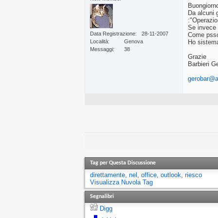
Buongiorno
Da alcuni 
:"Operazio
Se invece c
Data Registrazione
28-11-2007
Come psso 
Località
Genova
Ho sistema
Messaggi
38
Grazie
Barbieri G
gerobar@al
Tag per Questa Discussione
direttamente
,
nel
,
office
,
outlook
,
riesco
Visualizza Nuvola Tag
Segnalibri
Digg