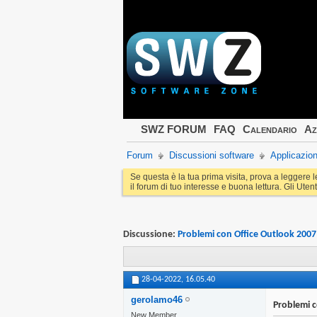
SWZ FORUM
FAQ
Calendario
Az
Forum
Discussioni software
Applicazion
Se questa è la tua prima visita, prova a leggere 
il forum di tuo interesse e buona lettura. Gli Utent
Discussione:
Problemi con Office Outlook 2007
28-04-2022,
16.05.40
gerolamo46
Problemi c
New Member