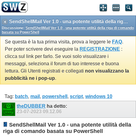
SendShellMail Ver 1.0 - una potente utilità della riga di comando basata su PowerShell
Discussione:
SendShellMail Ver 1.0 - una potente utilità della riga di comando
basata su PowerShell
Se questa è la tua prima visita, prova a leggere le
FAQ
.
Per poter scrivere devi eseguire la
REGISTRAZIONE
:
clicca sul link per farlo. Se vuoi solo visualizare i
messaggi, seleziona il forum di tuo interesse e buona
lettura. Gli Utenti registrati e collegati
non visualizzano la
pubblicità ne i pop-up
.
Tag:
batch
,
mail
,
powershell
,
script
,
windows 10
theDUBBER
ha detto:
23-07-2023
09.12.06
SendShellMail Ver 1.0 - una potente utilità della
riga di comando basata su PowerShell