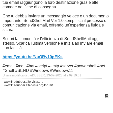
tue email raggiungono la loro destinazione grazie alle
comode notifiche di consegna.
Che tu debba inviare un messaggio veloce o un documento
importante, SendShellMail Ver 1.0 semplifica il processo di
comunicazione via email, offrendo un'esperienza fluida e
sicura.
Scopri la comodità e l'efficienza di SendShellMail oggi
stesso. Scarica l'ultima versione e inizia ad inviare email
con facilità.
https://youtu.be/NuORy10pEKs
#email #mail #bat #script #smtp #server #powershell #net
#Shell #SEND #Windows #Windows11
Ultima modifica di theDUBBER; 23-07-2023 alle
09.19.01
www.thedubber.altervista.org
www.thedubber.altervista.org/forum/