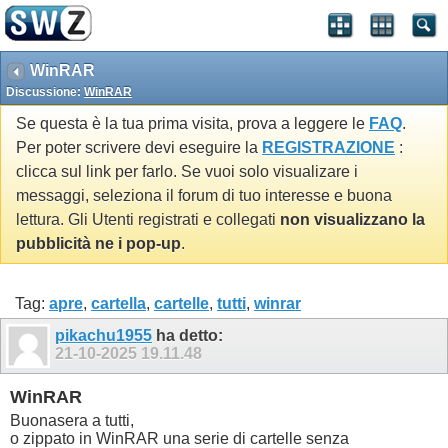
WinRAR
Discussione:
WinRAR
Se questa è la tua prima visita, prova a leggere le
FAQ
.
Per poter scrivere devi eseguire la
REGISTRAZIONE
:
clicca sul link per farlo. Se vuoi solo visualizare i
messaggi, seleziona il forum di tuo interesse e buona
lettura. Gli Utenti registrati e collegati
non visualizzano la
pubblicità ne i pop-up
.
Tag:
apre
,
cartella
,
cartelle
,
tutti
,
winrar
pikachu1955
ha detto:
21-10-2025
19.11.48
WinRAR
Buonasera a tutti,
o zippato in WinRAR una serie di cartelle senza