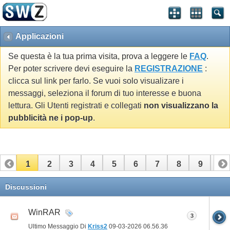
Applicazioni
Se questa è la tua prima visita, prova a leggere le
FAQ
.
Per poter scrivere devi eseguire la
REGISTRAZIONE
:
clicca sul link per farlo. Se vuoi solo visualizare i
messaggi, seleziona il forum di tuo interesse e buona
lettura. Gli Utenti registrati e collegati
non visualizzano la
pubblicità ne i pop-up
.
1
2
3
4
5
6
7
8
9
10
11
12
13
14
15
16
17
Discussioni
WinRAR
3
Ultimo Messaggio Di
Kriss2
09-03-2026
06.56.36