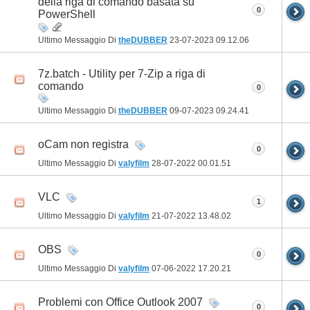
della riga di comando basata su
0
PowerShell
Ultimo Messaggio Di
theDUBBER
23-07-2023
09.12.06
7z.batch - Utility per 7-Zip a riga di
comando
0
Ultimo Messaggio Di
theDUBBER
09-07-2023
09.24.41
oCam non registra
0
Ultimo Messaggio Di
valyfilm
28-07-2022
00.01.51
VLC
1
Ultimo Messaggio Di
valyfilm
21-07-2022
13.48.02
OBS
0
Ultimo Messaggio Di
valyfilm
07-06-2022
17.20.21
Problemi con Office Outlook 2007
0