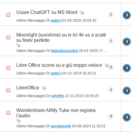
Usare ChatGPT su MS Word
1
Ultimo Messaggio Di
gabri-l
01-02-2025
19.04.32
Moonlight (sunshine) su tv tcl 4k va a scatti
su firetv perfetto
1
Ultimo Messaggio Di
fabioalessandro
20-01-2025
17.37.11
Libre Office scorre su e giù troppo veloce
0
Ultimo Messaggio Di
gabri-l
20-12-2024
16.26.51
LibreOffice
0
Ultimo Messaggio Di
valyfilm
22-11-2024
19.59.25
Wondershare AllMy Tube non registra
l'audio
0
Ultimo Messaggio Di
gerolamo46
20-09-2024
11.33.01