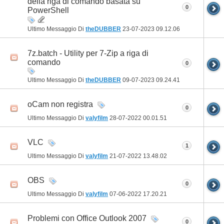
della riga di comando basata su
0
PowerShell
Ultimo Messaggio Di
theDUBBER
23-07-2023
09.12.06
7z.batch - Utility per 7-Zip a riga di
comando
0
Ultimo Messaggio Di
theDUBBER
09-07-2023
09.24.41
oCam non registra
0
Ultimo Messaggio Di
valyfilm
28-07-2022
00.01.51
VLC
1
Ultimo Messaggio Di
valyfilm
21-07-2022
13.48.02
OBS
0
Ultimo Messaggio Di
valyfilm
07-06-2022
17.20.21
Problemi con Office Outlook 2007
0