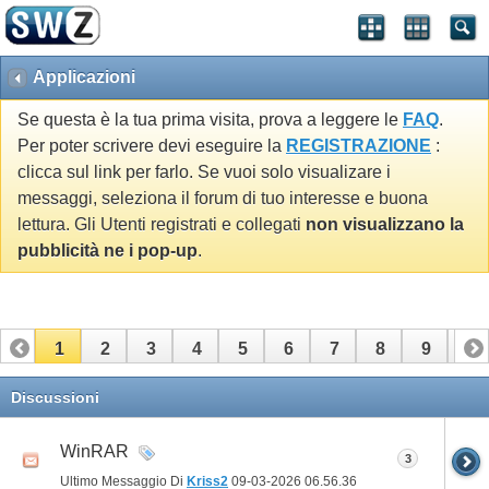
Applicazioni
Se questa è la tua prima visita, prova a leggere le
FAQ
.
Per poter scrivere devi eseguire la
REGISTRAZIONE
:
clicca sul link per farlo. Se vuoi solo visualizare i
messaggi, seleziona il forum di tuo interesse e buona
lettura. Gli Utenti registrati e collegati
non visualizzano la
pubblicità ne i pop-up
.
1
2
3
4
5
6
7
8
9
10
11
12
13
14
15
16
17
Discussioni
WinRAR
3
Ultimo Messaggio Di
Kriss2
09-03-2026
06.56.36