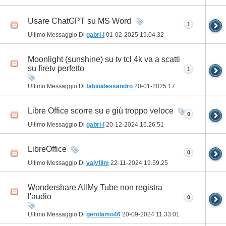
Usare ChatGPT su MS Word
1
Ultimo Messaggio Di
gabri-l
01-02-2025
19.04.32
Moonlight (sunshine) su tv tcl 4k va a scatti
su firetv perfetto
1
Ultimo Messaggio Di
fabioalessandro
20-01-2025
17.37.11
Libre Office scorre su e giù troppo veloce
0
Ultimo Messaggio Di
gabri-l
20-12-2024
16.26.51
LibreOffice
0
Ultimo Messaggio Di
valyfilm
22-11-2024
19.59.25
Wondershare AllMy Tube non registra
l'audio
0
Ultimo Messaggio Di
gerolamo46
20-09-2024
11.33.01