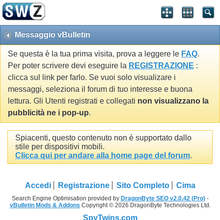
Messaggio vBulletin
Se questa è la tua prima visita, prova a leggere le
FAQ
.
Per poter scrivere devi eseguire la
REGISTRAZIONE
:
clicca sul link per farlo. Se vuoi solo visualizare i
messaggi, seleziona il forum di tuo interesse e buona
lettura. Gli Utenti registrati e collegati
non visualizzano la
pubblicità ne i pop-up
.
Spiacenti, questo contenuto non è supportato dallo
stile per dispositivi mobili.
Clicca qui per andare alla home page del forum
.
Accedi
Registrazione
Sito Completo
Cima
Search Engine Optimisation provided by
DragonByte SEO v2.0.42 (Pro)
-
vBulletin Mods & Addons
Copyright © 2026 DragonByte Technologies Ltd.
SpyTwins.com