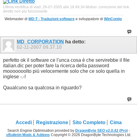
Link Diretto
Ultima modifica di vlad; 29-07-2005 alle
18.49.34
Motivo:
correzione del link
diretto non più funzionante
Webmaster di
MD:T - Traduzioni software
e sviluppatore di
WinContig
MD_CORPORATION
ha detto:
02-11-2007
09.37.10
perfetto ok il software ce l'unca cosa è che servirebbe il file
italian.dic per poter fare la ricerca della password
mooooooolto più velocemente solo che ce solo quella in
inglese -.-!
Qaualcuno sa qualcosa in riguardo?
Accedi
Registrazione
Sito Completo
Cima
Search Engine Optimisation provided by
DragonByte SEO v2.0.42 (Pro)
-
vBulletin Mods & Addons
Copyright © 2026 DragonByte Technologies Ltd.