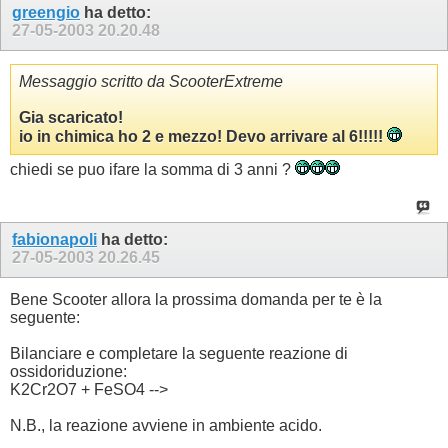
greengio
ha detto:
27-05-2003
20.20.48
Messaggio scritto da ScooterExtreme
Gia scaricato!
io in chimica ho 2 e mezzo! Devo arrivare al 6!!!!!
chiedi se puo ifare la somma di 3 anni ?
fabionapoli
ha detto:
27-05-2003
20.26.45
Bene Scooter allora la prossima domanda per te è la
seguente:
Bilanciare e completare la seguente reazione di
ossidoriduzione:
K2Cr2O7 + FeSO4 -->
N.B., la reazione avviene in ambiente acido.