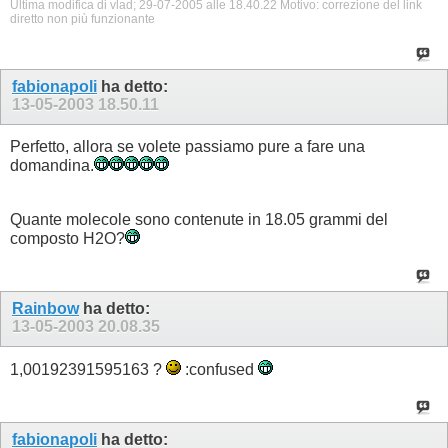
Ultima modifica di vlad; 29-07-2005 alle
18.40.22
Motivo:
correzione del link
diretto non più funzionante
fabionapoli
ha detto:
13-05-2003
18.50.11
Perfetto, allora se volete passiamo pure a fare una
domandina.
Quante molecole sono contenute in 18.05 grammi del
composto H2O?
Rainbow
ha detto:
13-05-2003
20.08.35
1,00192391595163 ?
:confused
fabionapoli
ha detto: