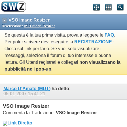
VSO Image Resizer
Discussione:
VSO Image Resizer
Se questa è la tua prima visita, prova a leggere le
FAQ
.
Per poter scrivere devi eseguire la
REGISTRAZIONE
:
clicca sul link per farlo. Se vuoi solo visualizare i
messaggi, seleziona il forum di tuo interesse e buona
lettura. Gli Utenti registrati e collegati
non visualizzano la
pubblicità ne i pop-up
.
Marco D'Amato (MDT)
ha detto:
05-01-2007
15.41.21
VSO Image Resizer
Commenta la Traduzione:
VSO Image Resizer
Link Diretto