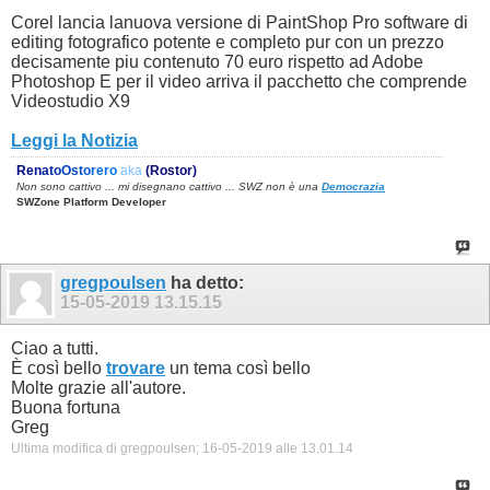
Corel lancia lanuova versione di PaintShop Pro software di
editing fotografico potente e completo pur con un prezzo
decisamente piu contenuto 70 euro rispetto ad Adobe
Photoshop E per il video arriva il pacchetto che comprende
Videostudio X9
Leggi la Notizia
R
e
n
a
t
o
O
s
t
o
r
e
r
o
aka
(Rostor)
Non sono cattivo ... mi disegnano cattivo ... SWZ non è una
Democrazia
SWZone Platform Developer
gregpoulsen
ha detto:
15-05-2019
13.15.15
Ciao a tutti.
È così bello
trovare
un tema così bello
Molte grazie all'autore.
Buona fortuna
Greg
Ultima modifica di gregpoulsen; 16-05-2019 alle
13.01.14