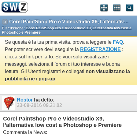
Corel PaintShop Pro e Videostudio X9, l’alternativa low cost a Photoshop e Premiere
Discussione:
Corel PaintShop Pro e Videostudio X9, l’alternativa low cost a
Photoshop e Premiere
Se questa è la tua prima visita, prova a leggere le
FAQ
.
Per poter scrivere devi eseguire la
REGISTRAZIONE
:
clicca sul link per farlo. Se vuoi solo visualizare i
messaggi, seleziona il forum di tuo interesse e buona
lettura. Gli Utenti registrati e collegati
non visualizzano la
pubblicità ne i pop-up
.
Rostor
ha detto:
23-09-2016
09.21.02
Corel PaintShop Pro e Videostudio X9,
l’alternativa low cost a Photoshop e Premiere
Commenta la News: