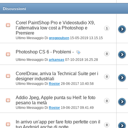
Discussioni
Corel PaintShop Pro e Videostudio X9,
l’alternativa low cost a Photoshop e
1
Premiere
Ultimo Messaggio Di
gregpoulsen
15-05-2019
13.15.15
Photoshop CS 6 - Problemi -
0
Ultimo Messaggio Di
arkansas
07-10-2018
16.25.28
CorelDraw, arriva la Technical Suite per i
0
designer industriali
Ultimo Messaggio Di
Rostor
28-06-2017
10.40.58
Addio Jpeg, Apple punta su Heif: le foto
0
pesano la metà
Ultimo Messaggio Di
Rostor
19-06-2017
09.41.49
In arrivo un'app per fare foto perfette con il
0
tuo Android anche di notte