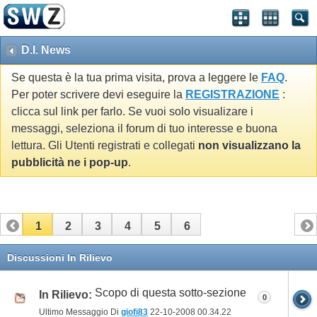
D.I. News
Se questa è la tua prima visita, prova a leggere le
FAQ
.
Per poter scrivere devi eseguire la
REGISTRAZIONE
:
clicca sul link per farlo. Se vuoi solo visualizare i
messaggi, seleziona il forum di tuo interesse e buona
lettura. Gli Utenti registrati e collegati
non visualizzano la
pubblicità ne i pop-up
.
1
2
3
4
5
6
Discussioni In Rilievo
Scopo di questa sotto-sezione
In Rilievo:
0
Ultimo Messaggio Di
giofi83
22-10-2008
00.34.22