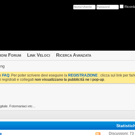
Ricord
ioni Forum
Link Veloci
Ricerca Avanzata
ing
le
FAQ
. Per poter scrivere devi eseguire la
REGISTRAZIONE
: clicca sul link per fa
i registrati e collegati
non visualizzano la pubblicità ne i pop-up
.
igitale. Fotomaniaci etc...
Statisti
e
Discussioni: 73
Visualizza