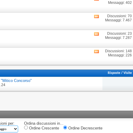
Messaggi: 402
i
feed
RSS
Discussioni: 70
Visualizza
di
Messaggi: 7.467
i
questo
feed
forum
RSS
Discussioni: 23
Visualizza
di
Messaggi: 7.287
i
questo
feed
forum
RSS
Discussioni: 148
Visualizza
di
Messaggi: 226
i
questo
feed
forum
RSS
di
Risposte
/
Visite
questo
forum
l "Mitico Concorso"
3.24
ioni per:
Ordina discussioni in...
Ordine Crescente
Ordine Decrescente