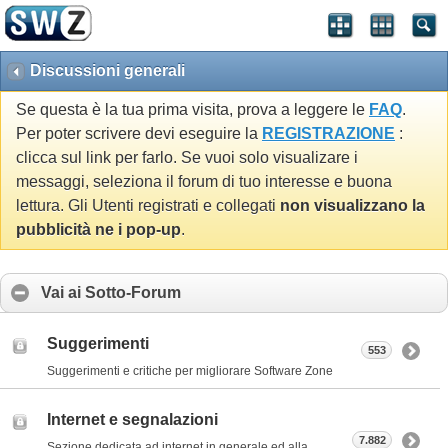
Discussioni generali
Se questa è la tua prima visita, prova a leggere le
FAQ
.
Per poter scrivere devi eseguire la
REGISTRAZIONE
:
clicca sul link per farlo. Se vuoi solo visualizare i
messaggi, seleziona il forum di tuo interesse e buona
lettura. Gli Utenti registrati e collegati
non visualizzano la
pubblicità ne i pop-up
.
Vai ai Sotto-Forum
Suggerimenti
553
Suggerimenti e critiche per migliorare Software Zone
Internet e segnalazioni
7.882
Sezione dedicata ad internet in generale ed alla