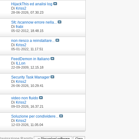
HijackThis ed analisi log
Di
Kriss2
28-06-2026,
07.30.23
Sfc /scannow errore nella...
Di
frabi
05-02-2012,
18.48.15
non riesco a reinstallare...
Di
Kriss2
05-01-2022,
11.17.51
FeedDemon in Italiano
Di
ILLon
22-09-2009,
12.15.18
Security Task Manager
Di
Kriss2
26-06-2026,
10.29.41
video non fluido
Di
Kriss2
09-03-2026,
16.37.21
Soluzione per condividere...
Di
Kriss2
12-03-2026,
11.05.04
Navigazione Rapida