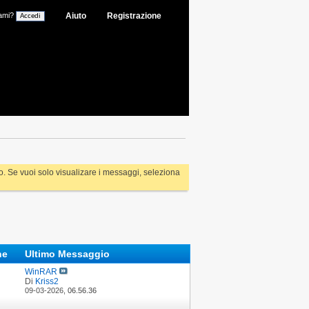
ami?
Aiuto
Registrazione
rlo. Se vuoi solo visualizare i messaggi, seleziona
che
Ultimo Messaggio
WinRAR
Di
Kriss2
09-03-2026,
06.56.36