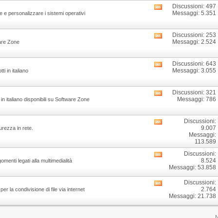
di
Discussioni: 497
Visualizza
questo
Messaggi: 5.351
e e personalizzare i sistemi operativi
i
forum
feed
RSS
Discussioni: 253
Visualizza
di
Messaggi: 2.524
ware Zone
i
questo
feed
forum
RSS
Discussioni: 643
Visualizza
di
Messaggi: 3.055
i in italiano
i
questo
feed
forum
RSS
Discussioni: 321
Visualizza
di
Messaggi: 786
in italiano disponibili su Software Zone
i
questo
feed
forum
RSS
Discussioni:
Visualizza
di
9.007
urezza in rete.
i
questo
Messaggi:
feed
forum
113.589
RSS
di
Discussioni:
Visualizza
questo
8.524
menti legati alla multimedialità
i
forum
Messaggi: 53.858
feed
RSS
Discussioni:
Visualizza
di
2.764
er la condivisione di file via internet
i
questo
Messaggi: 21.738
feed
forum
RSS
di