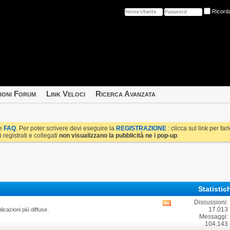
Ricord
ioni Forum
Link Veloci
Ricerca Avanzata
le
FAQ
. Per poter scrivere devi eseguire la
REGISTRAZIONE
: clicca sul link per fa
i registrati e collegati
non visualizzano la pubblicità ne i pop-up
.
Statisti
Discussioni:
Visualizza
17.013
icazioni più diffuse.
i
Messaggi:
feed
104.143
RSS