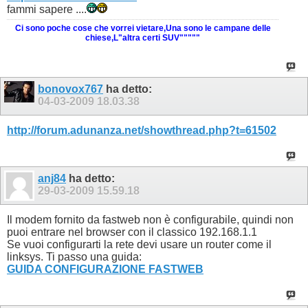
fammi sapere ....
Ci sono poche cose che vorrei vietare,Una sono le campane delle
chiese,L"altra certi SUV"""""
bonovox767
ha detto:
04-03-2009
18.03.38
http://forum.adunanza.net/showthread.php?t=61502
anj84
ha detto:
29-03-2009
15.59.18
Il modem fornito da fastweb non è configurabile, quindi non
puoi entrare nel browser con il classico 192.168.1.1
Se vuoi configurarti la rete devi usare un router come il
linksys. Ti passo una guida:
GUIDA CONFIGURAZIONE FASTWEB