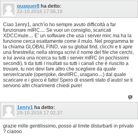
quaquer8
ha detto:
22-10-2016
17.56.18
Ciao 1enry1, anch'io ho sempre avuto difficoltà a far
funzionare mIRC.... Se vuoi un consiglio, scaricati
XDCCmule.... E' un software che usa i server mirc ma ha la
funzione cerca esattamente come il mulo. Nel programma te
la chiama GLOBAL FIND, vai su global find, clicchi e ti apre
una finestrella; nella stringa scrivi il nome del file che cerchi,
e lui avvia una ricerca su tutti i server mIRC (in pochissimi
secondi). ti da tutti i risultati su tutti i canali che è riuscito a
trovare, tu non devi fare altro che scegliere da quale
server/canale (openjoke, devilIRC, uragano....) dal quale
scaricare e i gioco è fatto! Spero di esserti stato d'aiuto! se ti
servono altri chiarimenti chiedi pure!
1enry1
ha detto:
29-10-2016
17.02.37
grazie mille gentilissimo, posso al limite disturbarti in privato
? ciaooo