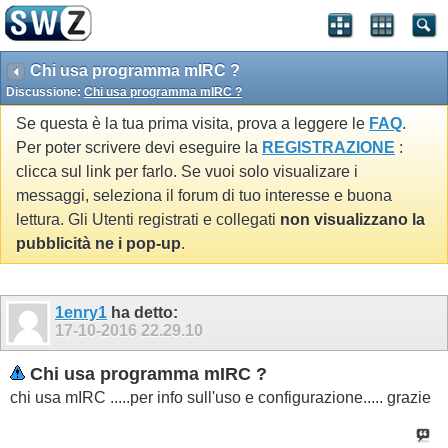
Chi usa programma mIRC ?
Discussione:
Chi usa programma mIRC ?
Se questa è la tua prima visita, prova a leggere le
FAQ
.
Per poter scrivere devi eseguire la
REGISTRAZIONE
:
clicca sul link per farlo. Se vuoi solo visualizare i
messaggi, seleziona il forum di tuo interesse e buona
lettura. Gli Utenti registrati e collegati
non visualizzano la
pubblicità ne i pop-up
.
1enry1
ha detto:
17-10-2016
22.29.10
Chi usa programma mIRC ?
chi usa mIRC .....per info sull'uso e configurazione..... grazie