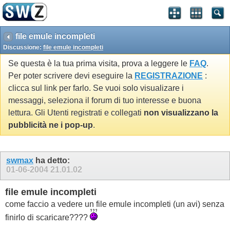
file emule incompleti
Discussione:
file emule incompleti
Se questa è la tua prima visita, prova a leggere le
FAQ
.
Per poter scrivere devi eseguire la
REGISTRAZIONE
:
clicca sul link per farlo. Se vuoi solo visualizare i
messaggi, seleziona il forum di tuo interesse e buona
lettura. Gli Utenti registrati e collegati
non visualizzano la
pubblicità ne i pop-up
.
swmax
ha detto:
01-06-2004
21.01.02
file emule incompleti
come faccio a vedere un file emule incompleti (un avi) senza
finirlo di scaricare????