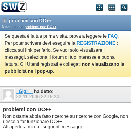
problemi con DC++
Discussione:
problemi con DC++
Se questa è la tua prima visita, prova a leggere le
FAQ
.
Per poter scrivere devi eseguire la
REGISTRAZIONE
:
clicca sul link per farlo. Se vuoi solo visualizare i
messaggi, seleziona il forum di tuo interesse e buona
lettura. Gli Utenti registrati e collegati
non visualizzano la
pubblicità ne i pop-up
.
_Gigi__
ha detto:
22-11-2006
22.19.24
problemi con DC++
Non ostante abbia fatto ricerche su ricerche con Google, non
riesco a far funzionare DC++.
All'apertura mi da i seguenti messaggi: