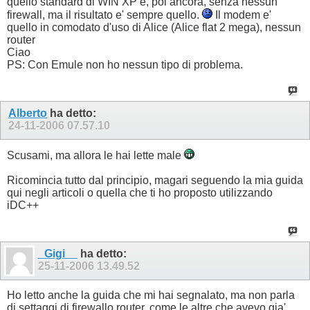
quello standard di WIN XP e, poi ancora, senza nessun
firewall, ma il risultato e' sempre quello.
Il modem e'
quello in comodato d'uso di Alice (Alice flat 2 mega), nessun
router
Ciao
PS: Con Emule non ho nessun tipo di problema.
Alberto
ha detto:
24-11-2006
07.57.10
Scusami, ma allora le hai lette male
Ricomincia tutto dal principio, magari seguendo la mia guida
qui negli articoli o quella che ti ho proposto utilizzando
iDC++
_Gigi__
ha detto:
25-11-2006
13.49.52
Ho letto anche la guida che mi hai segnalato, ma non parla
di settaggi di firewallo router. come le altre che avevo gia'