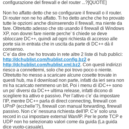
configurazione del firewall e del router ...?[QUOTE]
Non ho affatto detto che so configurare il firewall o il router.
Di router non ne ho affatto. Ti ho detto anche che ho provato
tutte le opzioni anche disinserendo il firewall, ma niente da
fare. Oltretutto adesso che sto usando il firewall di Windows
XP, non dovrei fare niente perche' ti chiede se deve
sbloccare DC++, quindi ad ogni richiesta di accesso alle
porte sia in entrata che in uscita da parte di DC++ dà il
consenso.
C'e' da dire che ho trovato in rete altre 2 liste di hub publici:
http://dchublist.com/hublist.config.bz2
e
http://dchublist.com/hublist.xml.bz2
. Con questi indirizzi
riesco a connettermi, solo che poi trovo poco o niente.
Oltretutto ho messo a scaricare alcune cosette trovate in
questi hub, ma il download non parte, infatti da ieri sera non
mi ha scaricato nemmeno un bit. Poi i menu di iDC++ sono
un po' diversi da DC++ ultima release, infatti dicono di
scegliere tra attivo e passivo. Per l'attivo c'e' da impostare
l'IP, mentre DC++ parla di direct connecting, firewall con
UPnP (ecchelle'?), firewall con manual forwarding, firewall
passivo. Non c'e' nessuna richiesta dell'IP. C'e' solo una
record in cui impostare external Wan/IP. Per le porte TCP e
UDP non ho selezionato valori come da guida (La guida
dice vuoto-casuale).