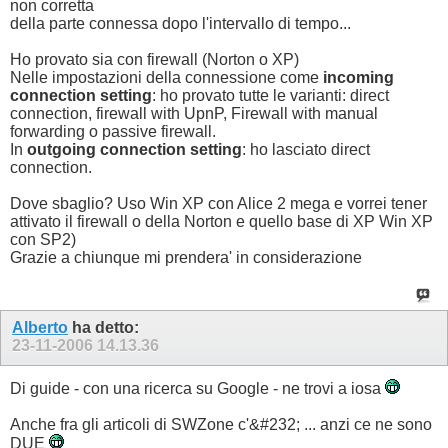
non corretta
della parte connessa dopo l'intervallo di tempo...
Ho provato sia con firewall (Norton o XP)
Nelle impostazioni della connessione come
incoming
connection setting
: ho provato tutte le varianti: direct
connection, firewall with UpnP, Firewall with manual
forwarding o passive firewall.
In
outgoing connection setting
: ho lasciato direct
connection.
Dove sbaglio? Uso Win XP con Alice 2 mega e vorrei tener
attivato il firewall o della Norton e quello base di XP Win XP
con SP2)
Grazie a chiunque mi prendera' in considerazione
Alberto
ha detto:
23-11-2006
14.13.36
Di guide - con una ricerca su Google - ne trovi a iosa
Anche fra gli articoli di SWZone c'&#232; ... anzi ce ne sono
DUE