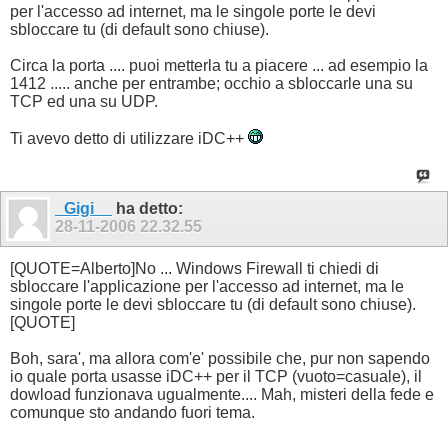
per l'accesso ad internet, ma le singole porte le devi
sbloccare tu (di default sono chiuse).
Circa la porta .... puoi metterla tu a piacere ... ad esempio la
1412 ..... anche per entrambe; occhio a sbloccarle una su
TCP ed una su UDP.
Ti avevo detto di utilizzare iDC++
_Gigi__
ha detto:
28-11-2006
22.32.55
[QUOTE=Alberto]No ... Windows Firewall ti chiedi di
sbloccare l'applicazione per l'accesso ad internet, ma le
singole porte le devi sbloccare tu (di default sono chiuse).
[QUOTE]
Boh, sara', ma allora com'e' possibile che, pur non sapendo
io quale porta usasse iDC++ per il TCP (vuoto=casuale), il
dowload funzionava ugualmente.... Mah, misteri della fede e
comunque sto andando fuori tema.