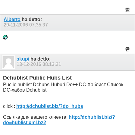
Alberto
ha detto:
29-11-2006
07.35.37
skupi
ha detto:
13-12-2016
08.13.21
Dchublist Public Hubs List
Puclic hublist Dchubs Huburi Dc++ DC Хаблист Список
DC-хабов Dchublist
click :
http://dchublist.biz/?do=hubs
Ссылка для вашего клиента:
http://dchublist.biz/?
do=hublist.xml.bz2