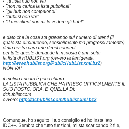
• "la lista hub non va!"
• "non mi carica la lista pubblica!"
• "gli hub non compaiono!"
• "hublist non va!"
• "il mio client non mi fa vedere gli hub!"
e dato che la cosa sta gravando sul numero di utenti (il
quale sta diminuendo, sensibilmente ma progressivamente)
della nostra cara rete direct connect...
per tutte queste domande la risposta è una sola:
la lista di HUBLIST.org (ovvero la famigerata
http://www.hublist.org/PublicHubList.xml.bz2
)
NON VA!
il motivo ancora è poco chiaro.
LA LISTA PUBBLICA CHE HA PRESO UFFICIALMENTE IL
SUO POSTO, ORA, E' QUELLA DI:
dchublist.com
ovvero:
http://dchublist.com/hublist.xml.bz2
________________________________________________
___
Comunque, ho seguito il tuo consiglio ed ho installato
iDC++. Sembra che tutto funzioni, mi sta scaricando 2 file,