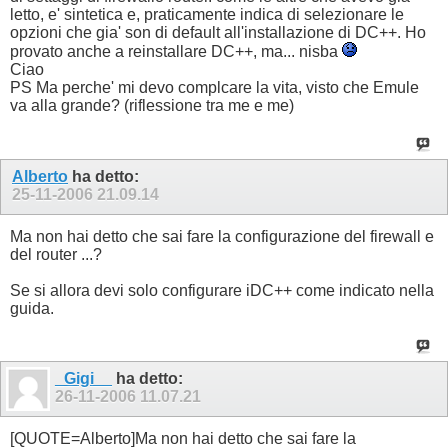
letto, e' sintetica e, praticamente indica di selezionare le
opzioni che gia' son di default all'installazione di DC++. Ho
provato anche a reinstallare DC++, ma... nisba
Ciao
PS Ma perche' mi devo complcare la vita, visto che Emule
va alla grande? (riflessione tra me e me)
Alberto
ha detto:
25-11-2006
21.09.14
Ma non hai detto che sai fare la configurazione del firewall e
del router ...?
Se si allora devi solo configurare iDC++ come indicato nella
guida.
_Gigi__
ha detto:
26-11-2006
11.07.21
[QUOTE=Alberto]Ma non hai detto che sai fare la