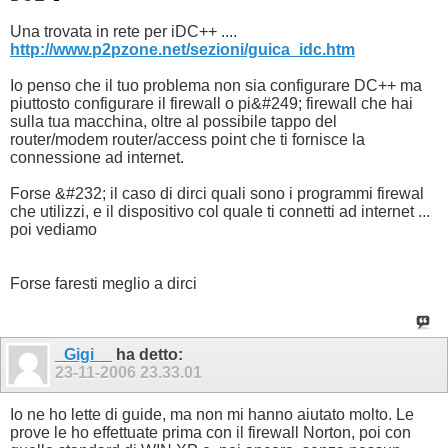
Una trovata in rete per iDC++ ....
http://www.p2pzone.net/sezioni/guica_idc.htm
Io penso che il tuo problema non sia configurare DC++ ma
piuttosto configurare il firewall o pi&#249; firewall che hai
sulla tua macchina, oltre al possibile tappo del
router/modem router/access point che ti fornisce la
connessione ad internet.
Forse &#232; il caso di dirci quali sono i programmi firewal
che utilizzi, e il dispositivo col quale ti connetti ad internet ...
poi vediamo
Forse faresti meglio a dirci
_Gigi__
ha detto:
23-11-2006
23.33.01
Io ne ho lette di guide, ma non mi hanno aiutato molto. Le
prove le ho effettuate prima con il firewall Norton, poi con