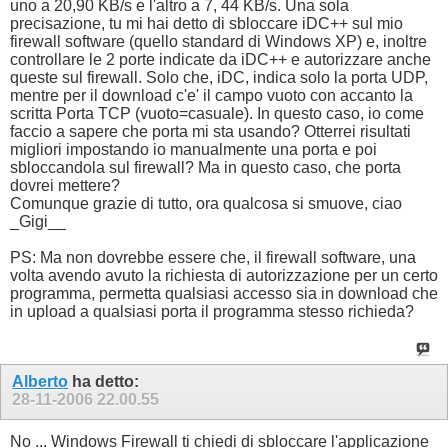
uno a 20,90 KB/s e l'altro a 7, 44 KB/s. Una sola
precisazione, tu mi hai detto di sbloccare iDC++ sul mio
firewall software (quello standard di Windows XP) e, inoltre
controllare le 2 porte indicate da iDC++ e autorizzare anche
queste sul firewall. Solo che, iDC, indica solo la porta UDP,
mentre per il download c'e' il campo vuoto con accanto la
scritta Porta TCP (vuoto=casuale). In questo caso, io come
faccio a sapere che porta mi sta usando? Otterrei risultati
migliori impostando io manualmente una porta e poi
sbloccandola sul firewall? Ma in questo caso, che porta
dovrei mettere?
Comunque grazie di tutto, ora qualcosa si smuove, ciao
_Gigi__
PS: Ma non dovrebbe essere che, il firewall software, una
volta avendo avuto la richiesta di autorizzazione per un certo
programma, permetta qualsiasi accesso sia in download che
in upload a qualsiasi porta il programma stesso richieda?
Alberto
ha detto:
28-11-2006
22.00.55
No ... Windows Firewall ti chiedi di sbloccare l'applicazione