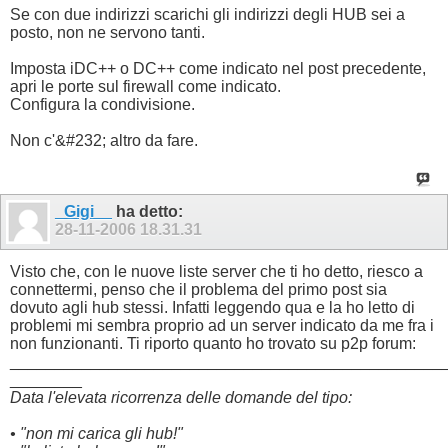
Se con due indirizzi scarichi gli indirizzi degli HUB sei a
posto, non ne servono tanti.
Imposta iDC++ o DC++ come indicato nel post precedente,
apri le porte sul firewall come indicato.
Configura la condivisione.
Non c'&#232; altro da fare.
_Gigi__
ha detto:
28-11-2006
18.31.31
Visto che, con le nuove liste server che ti ho detto, riesco a
connettermi, penso che il problema del primo post sia
dovuto agli hub stessi. Infatti leggendo qua e la ho letto di
problemi mi sembra proprio ad un server indicato da me fra i
non funzionanti. Ti riporto quanto ho trovato su p2p forum:
________________________________________________
________
Data l'elevata ricorrenza delle domande del tipo:
• "non mi carica gli hub!"