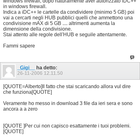
windows firewall, dopo naturalmente aver autorizzato iDC++
in windows firewall.
Indica a iDC++ le cartelle da condividere (minimo 5 GB) poi
vai a cercarti negli HUB pubblici quelli che ammettono una
condivisione mAX di 5 GB .... altrimenti aumenta la
dimensione della condivisione.
Stai attento alle regole dell'HUB e seguile attentamente.
Fammi sapere
_Gigi__
ha detto:
26-11-2006
12.11.50
[QUOTE=Alberto]Il fatto che stai scaricando allora vul dire
che funziona[QUOTE]
Veramente ho messo in download 3 file da ieri sera e sono
ancora a a zero
[QUOTE ]Per cui non capisco esattamente i tuoi problemi.
[QUOTE]