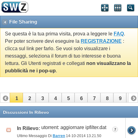
File Sharing
Se questa è la tua prima visita, prova a leggere le
FAQ
.
Per poter scrivere devi eseguire la
REGISTRAZIONE
:
clicca sul link per farlo. Se vuoi solo visualizare i
messaggi, seleziona il forum di tuo interesse e buona
lettura. Gli Utenti registrati e collegati
non visualizzano la
pubblicità ne i pop-up
.
1
2
3
4
5
6
7
8
9
10
11
12
13
14
15
16
17
Discussioni In Rilievo
utorrent: aggiornare ipfilter.dat
In Rilievo:
7
Ultimo Messaggio Di
Barren
14-10-2014
13.21.50