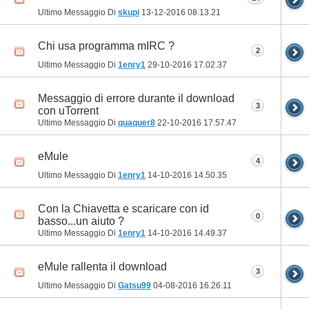
Ultimo Messaggio Di
skupi
13-12-2016
08.13.21
Chi usa programma mIRC ?
2
Ultimo Messaggio Di
1enry1
29-10-2016
17.02.37
Messaggio di errore durante il download
3
con uTorrent
Ultimo Messaggio Di
quaquer8
22-10-2016
17.57.47
eMule
4
Ultimo Messaggio Di
1enry1
14-10-2016
14.50.35
Con la Chiavetta e scaricare con id
0
basso...un aiuto ?
Ultimo Messaggio Di
1enry1
14-10-2016
14.49.37
eMule rallenta il download
3
Ultimo Messaggio Di
Gatsu99
04-08-2016
16.26.11