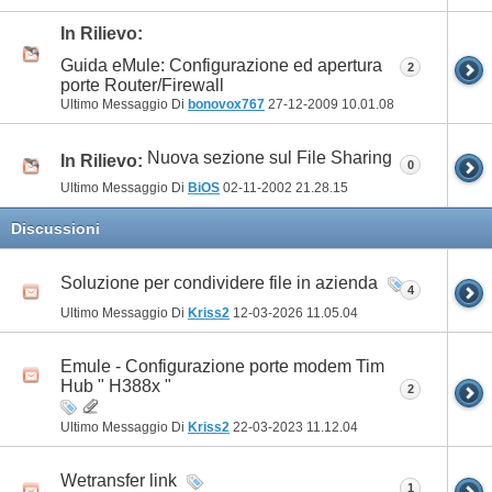
In Rilievo:
Guida eMule: Configurazione ed apertura
2
porte Router/Firewall
Ultimo Messaggio Di
bonovox767
27-12-2009
10.01.08
Nuova sezione sul File Sharing
In Rilievo:
0
Ultimo Messaggio Di
BiOS
02-11-2002
21.28.15
Discussioni
Soluzione per condividere file in azienda
4
Ultimo Messaggio Di
Kriss2
12-03-2026
11.05.04
Emule - Configurazione porte modem Tim
Hub " H388x "
2
Ultimo Messaggio Di
Kriss2
22-03-2023
11.12.04
Wetransfer link
1