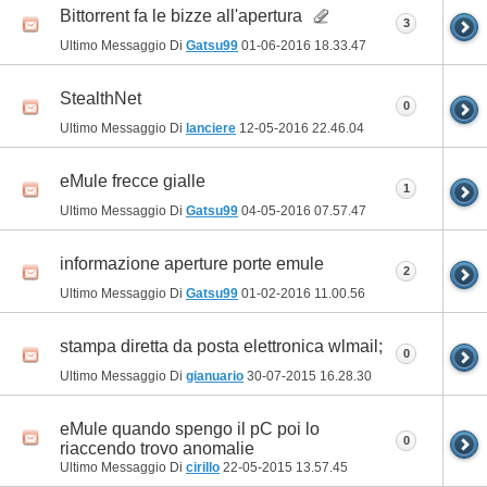
Bittorrent fa le bizze all'apertura
3
Ultimo Messaggio Di
Gatsu99
01-06-2016
18.33.47
StealthNet
0
Ultimo Messaggio Di
lanciere
12-05-2016
22.46.04
eMule frecce gialle
1
Ultimo Messaggio Di
Gatsu99
04-05-2016
07.57.47
informazione aperture porte emule
2
Ultimo Messaggio Di
Gatsu99
01-02-2016
11.00.56
stampa diretta da posta elettronica wlmail;
0
Ultimo Messaggio Di
gianuario
30-07-2015
16.28.30
eMule quando spengo il pC poi lo
0
riaccendo trovo anomalie
Ultimo Messaggio Di
cirillo
22-05-2015
13.57.45