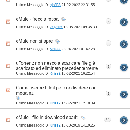
Ultimo Messaggio Di
giofi83
21-02-2022
22.31.55
eMule - freccia rossa
3
Ultimo Messaggio Di
valyfilm
13-05-2021
09.35.30
eMule non si apre
3
Ultimo Messaggio Di
Kriss2
28-04-2021
07.42.28
uTorrent: non riesco a scaricare file già
6
scaricato ed eliminato precedentemente
Ultimo Messaggio Di
Kriss2
18-02-2021
16.22.54
Come nserire hltml per condividere con
mega.nz
1
Ultimo Messaggio Di
Kriss2
14-02-2021
12.10.39
eMule - file in download spariti
10
Ultimo Messaggio Di
Kriss2
18-10-2019
14.19.25