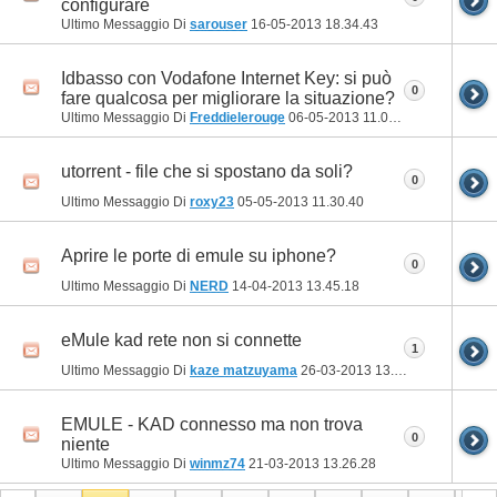
configurare
Ultimo Messaggio Di
sarouser
16-05-2013
18.34.43
Idbasso con Vodafone Internet Key: si può
0
fare qualcosa per migliorare la situazione?
Ultimo Messaggio Di
Freddielerouge
06-05-2013
11.03.20
utorrent - file che si spostano da soli?
0
Ultimo Messaggio Di
roxy23
05-05-2013
11.30.40
Aprire le porte di emule su iphone?
0
Ultimo Messaggio Di
NERD
14-04-2013
13.45.18
eMule kad rete non si connette
1
Ultimo Messaggio Di
kaze matzuyama
26-03-2013
13.46.34
EMULE - KAD connesso ma non trova
0
niente
Ultimo Messaggio Di
winmz74
21-03-2013
13.26.28