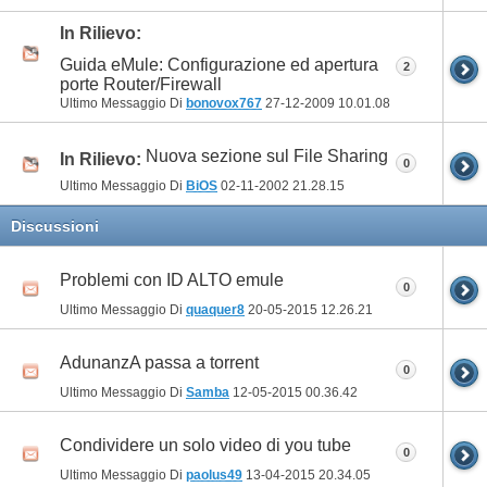
In Rilievo:
Guida eMule: Configurazione ed apertura
2
porte Router/Firewall
Ultimo Messaggio Di
bonovox767
27-12-2009
10.01.08
Nuova sezione sul File Sharing
In Rilievo:
0
Ultimo Messaggio Di
BiOS
02-11-2002
21.28.15
Discussioni
Problemi con ID ALTO emule
0
Ultimo Messaggio Di
quaquer8
20-05-2015
12.26.21
AdunanzA passa a torrent
0
Ultimo Messaggio Di
Samba
12-05-2015
00.36.42
Condividere un solo video di you tube
0
Ultimo Messaggio Di
paolus49
13-04-2015
20.34.05