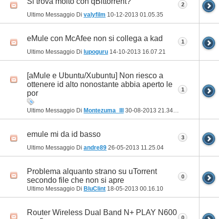
Si trova molto con qBittorrent?
2
Ultimo Messaggio Di
valyfilm
10-12-2013
01.05.35
eMule con McAfee non si collega a kad
1
Ultimo Messaggio Di
lupoguru
14-10-2013
16.07.21
[aMule e Ubuntu/Xubuntu] Non riesco a
ottenere id alto nonostante abbia aperto le
1
por
Ultimo Messaggio Di
Montezuma_III
30-08-2013
21.34.11
emule mi da id basso
3
Ultimo Messaggio Di
andre89
26-05-2013
11.25.04
Problema alquanto strano su uTorrent
0
secondo file che non si apre
Ultimo Messaggio Di
BluClint
18-05-2013
00.16.10
Router Wireless Dual Band N+ PLAY N600
0