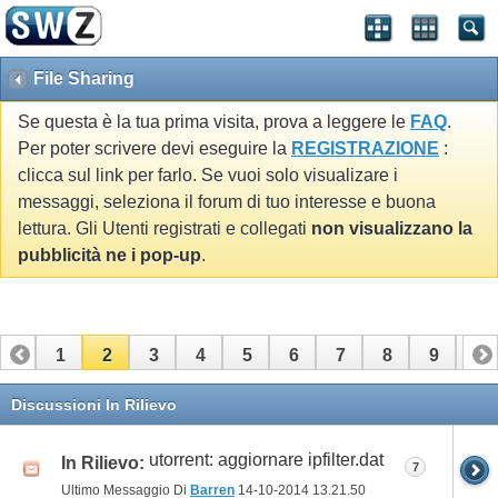
File Sharing
Se questa è la tua prima visita, prova a leggere le
FAQ
.
Per poter scrivere devi eseguire la
REGISTRAZIONE
:
clicca sul link per farlo. Se vuoi solo visualizare i
messaggi, seleziona il forum di tuo interesse e buona
lettura. Gli Utenti registrati e collegati
non visualizzano la
pubblicità ne i pop-up
.
1
2
3
4
5
6
7
8
9
10
11
12
13
14
15
16
17
18
Discussioni In Rilievo
utorrent: aggiornare ipfilter.dat
In Rilievo:
7
Ultimo Messaggio Di
Barren
14-10-2014
13.21.50