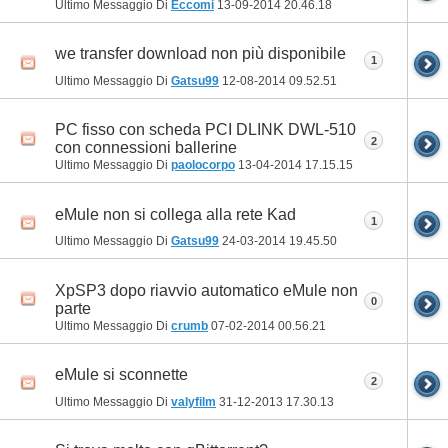
Ultimo Messaggio Di
Eccomi
13-09-2014
20.46.18
we transfer download non più disponibile
1
Ultimo Messaggio Di
Gatsu99
12-08-2014
09.52.51
PC fisso con scheda PCI DLINK DWL-510
2
con connessioni ballerine
Ultimo Messaggio Di
paolocorpo
13-04-2014
17.15.15
eMule non si collega alla rete Kad
1
Ultimo Messaggio Di
Gatsu99
24-03-2014
19.45.50
XpSP3 dopo riavvio automatico eMule non
0
parte
Ultimo Messaggio Di
crumb
07-02-2014
00.56.21
eMule si sconnette
2
Ultimo Messaggio Di
valyfilm
31-12-2013
17.30.13