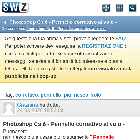
Photoshop Cs 6 - Pennello correttivo al volo -
Discussione:
Photoshop Cs 6 - Pennello correttivo al volo -
Se questa è la tua prima visita, prova a leggere le
FAQ
.
Per poter scrivere devi eseguire la
REGISTRAZIONE
:
clicca sul link per farlo. Se vuoi solo visualizare i
messaggi, seleziona il forum di tuo interesse e buona
lettura. Gli Utenti registrati e collegati
non visualizzano la
pubblicità ne i pop-up
.
Tag:
correttivo
,
pennello
,
più
,
riesco
,
volo
Graziana
ha detto:
24-03-2026
19.53.00
Photoshop Cs 6 - Pennello correttivo al volo -
Buonasera,
non riesco più a usare più lo strumento "
Pennello