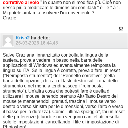
correttivo al volo
" in quanto non si modifica pù. Cioè non
riesco più a modificare le dimensioni con itasti " ò " e " à ".
Mi potete aiutare a risolvere l'inconveniente ?
Grazie
Kriss2
ha detto:
26-03-2026
16.44.45
Salve Graziana, innanzitutto controlla la lingua della
tastiera, prova a vedere in basso nella barra delle
applicazioni di Windows ed eventualmente reimposta la
lingua su ITA. Se la lingua è corretta, prova a fare un reset
("Reimposta strumento") del "Pennello correttivo" (nella
barra delle opzioni, clicca col tasto destro sull'icona dello
strumento e nel menu a tendina scegli "reimposta
strumento"). Un'altra cosa che potresti fare è quella di
utilizzare il mouse, tenendo premuto Alt+Tasto Destro del
mouse (e mantenendoli premuti, trascina il mouse verso
destra o verso sinistra per le dimensioni, verso l'alto o verso
il basso per la durezza). Come "ultima spiaggia", fai un reset
delle preferenze (i tuoi file non vengono cancellati, resetta
solo le impostazioni, cancellando il file di impostazione di
Photoshop).