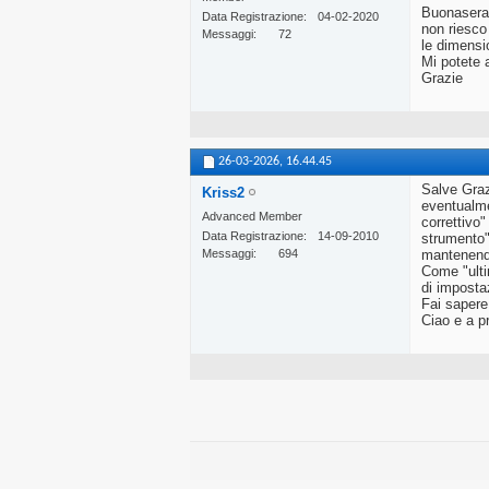
Buonasera
Data Registrazione
04-02-2020
non riesco
Messaggi
72
le dimensio
Mi potete a
Grazie
26-03-2026,
16.44.45
Salve Grazi
Kriss2
eventualme
Advanced Member
correttivo"
Data Registrazione
14-09-2010
strumento"
Messaggi
694
mantenendo
Come "ultim
di imposta
Fai sapere 
Ciao e a p