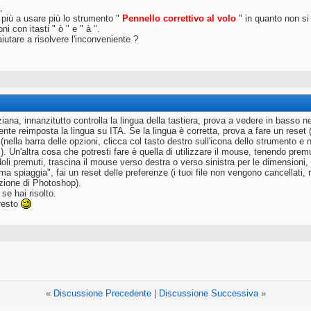
,
 più a usare più lo strumento "
Pennello correttivo al volo
" in quanto non si
ni con itasti " ò " e " à ".
iutare a risolvere l'inconveniente ?
ana, innanzitutto controlla la lingua della tastiera, prova a vedere in basso n
nte reimposta la lingua su ITA. Se la lingua è corretta, prova a fare un reset
 (nella barra delle opzioni, clicca col tasto destro sull'icona dello strumento 
). Un'altra cosa che potresti fare è quella di utilizzare il mouse, tenendo pr
li premuti, trascina il mouse verso destra o verso sinistra per le dimensioni, v
a spiaggia", fai un reset delle preferenze (i tuoi file non vengono cancellati, r
zione di Photoshop).
se hai risolto.
resto
«
Discussione Precedente
|
Discussione Successiva
»