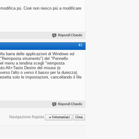
 modifica pù. Cioè non riesco più a modificare
Rispondi Citando
#2
ella barra delle applicazioni di Windows ed
 ("Reimposta strumento") del "Pennello
e nel menu a tendina scegli "reimposta
emuto Alt+Tasto Destro del mouse (e
erso l'alto o verso il basso per la durezza).
esetta solo le impostazioni, cancellando il file
Rispondi Citando
Navigazione Rapida
Fotomaniaci
Cima