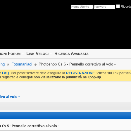
Ricord
ioni Forum
Link Veloci
Ricerca Avanzata
ing
Fotomaniaci
Photoshop Cs 6 - Pennello correttivo al volo -
le
FAQ
. Per poter scrivere devi eseguire la
REGISTRAZIONE
: clicca sul link per fa
i registrati e collegati
non visualizzano la pubblicità ne i pop-up
.
vo al volo -
Cs 6 - Pennello correttivo al volo -