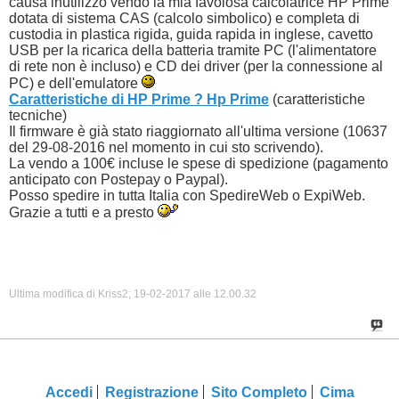
causa inutilizzo vendo la mia favolosa calcolatrice HP Prime
dotata di sistema CAS (calcolo simbolico) e completa di
custodia in plastica rigida, guida rapida in inglese, cavetto
USB per la ricarica della batteria tramite PC (l'alimentatore
di rete non è incluso) e CD dei driver (per la connessione al
PC) e dell'emulatore
Caratteristiche di HP Prime ? Hp Prime
(caratteristiche
tecniche)
Il firmware è già stato riaggiornato all'ultima versione (10637
del 29-08-2016 nel momento in cui sto scrivendo).
La vendo a 100€ incluse le spese di spedizione (pagamento
anticipato con Postepay o Paypal).
Posso spedire in tutta Italia con SpedireWeb o ExpiWeb.
Grazie a tutti e a presto
Ultima modifica di Kriss2; 19-02-2017 alle
12.00.32
Accedi
Registrazione
Sito Completo
Cima