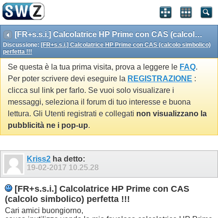
[FR+s.s.i.] Calcolatrice HP Prime con CAS (calcolo simbolico) perfetta !!!
Discussione:
[FR+s.s.i.] Calcolatrice HP Prime con CAS (calcolo simbolico)
perfetta !!!
Se questa è la tua prima visita, prova a leggere le
FAQ
.
Per poter scrivere devi eseguire la
REGISTRAZIONE
:
clicca sul link per farlo. Se vuoi solo visualizare i
messaggi, seleziona il forum di tuo interesse e buona
lettura. Gli Utenti registrati e collegati
non visualizzano la
pubblicità ne i pop-up
.
Kriss2
ha detto:
19-02-2017
10.25.28
[FR+s.s.i.] Calcolatrice HP Prime con CAS
(calcolo simbolico) perfetta !!!
Cari amici buongiorno,