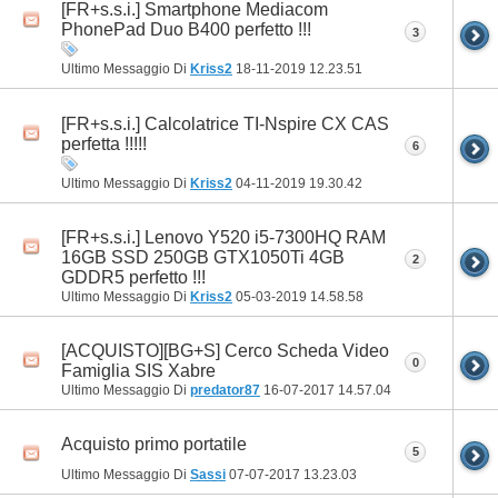
[FR+s.s.i.] Smartphone Mediacom
PhonePad Duo B400 perfetto !!!
3
Ultimo Messaggio Di
Kriss2
18-11-2019
12.23.51
[FR+s.s.i.] Calcolatrice TI-Nspire CX CAS
perfetta !!!!!
6
Ultimo Messaggio Di
Kriss2
04-11-2019
19.30.42
[FR+s.s.i.] Lenovo Y520 i5-7300HQ RAM
16GB SSD 250GB GTX1050Ti 4GB
2
GDDR5 perfetto !!!
Ultimo Messaggio Di
Kriss2
05-03-2019
14.58.58
[ACQUISTO][BG+S] Cerco Scheda Video
0
Famiglia SIS Xabre
Ultimo Messaggio Di
predator87
16-07-2017
14.57.04
Acquisto primo portatile
5
Ultimo Messaggio Di
Sassi
07-07-2017
13.23.03