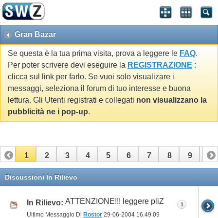
Gran Bazar
Se questa è la tua prima visita, prova a leggere le
FAQ
.
Per poter scrivere devi eseguire la
REGISTRAZIONE
:
clicca sul link per farlo. Se vuoi solo visualizare i
messaggi, seleziona il forum di tuo interesse e buona
lettura. Gli Utenti registrati e collegati
non visualizzano la
pubblicità ne i pop-up
.
1
2
3
4
5
6
7
8
9
10
11
12
13
14
15
16
17
Discussioni In Rilievo
ATTENZIONE!!! leggere pliZ
In Rilievo:
1
Ultimo Messaggio Di
Rostor
29-06-2004
16.49.09