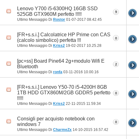
Lenovo Y700 i5-6300HQ 16GB SSD
9
525GB GTX960M perfetto !!!!!
Ultimo Messaggio Di
Rostor
01-07-2017
08.42.45
[FR+s.s.i.] Calcolatrice HP Prime con CAS
0
(calcolo simbolico) perfetta !!!
Ultimo Messaggio Di
Kriss2
19-02-2017
10.25.28
[pc+ss] Board Pine64 2g+modulo Wifi E
2
Bluetooth
Ultimo Messaggio Di
ronfa
03-11-2016
10.00.16
[FR+s.s.i.] Lenovo Y50-70 i5-4200H 8GB
1TB HDD GTX860M/2GB GDDR5 perfetto
0
!!!!!
Ultimo Messaggio Di
Kriss2
22-11-2015
11.59.34
Consigli per acquisto notebook con
0
windows 7
Ultimo Messaggio Di
CharmeZx
14-10-2015
16.57.42