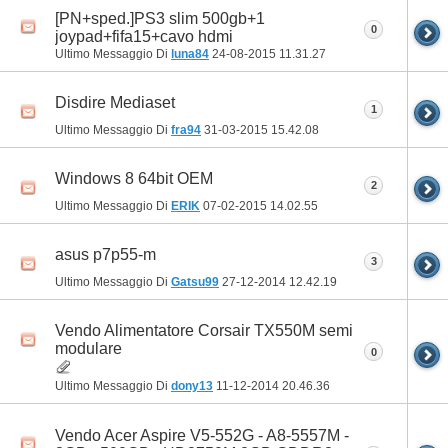
[PN+sped.]PS3 slim 500gb+1
0
joypad+fifa15+cavo hdmi
Ultimo Messaggio Di
luna84
24-08-2015
11.31.27
Disdire Mediaset
1
Ultimo Messaggio Di
fra94
31-03-2015
15.42.08
Windows 8 64bit OEM
2
Ultimo Messaggio Di
ERIK
07-02-2015
14.02.55
asus p7p55-m
3
Ultimo Messaggio Di
Gatsu99
27-12-2014
12.42.19
Vendo Alimentatore Corsair TX550M semi
modulare
0
Ultimo Messaggio Di
dony13
11-12-2014
20.46.36
Vendo Acer Aspire V5-552G - A8-5557M -