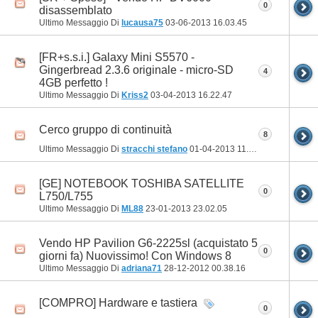
0
disassemblato
Ultimo Messaggio Di
lucausa75
03-06-2013
16.03.45
[FR+s.s.i.] Galaxy Mini S5570 -
Gingerbread 2.3.6 originale - micro-SD
4
4GB perfetto !
Ultimo Messaggio Di
Kriss2
03-04-2013
16.22.47
Cerco gruppo di continuità
8
Ultimo Messaggio Di
stracchi stefano
01-04-2013
11.30.24
[GE] NOTEBOOK TOSHIBA SATELLITE
0
L750/L755
Ultimo Messaggio Di
ML88
23-01-2013
23.02.05
Vendo HP Pavilion G6-2225sl (acquistato 5
0
giorni fa) Nuovissimo! Con Windows 8
Ultimo Messaggio Di
adriana71
28-12-2012
00.38.16
[COMPRO] Hardware e tastiera
0