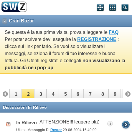
Gran Bazar
Se questa è la tua prima visita, prova a leggere le
FAQ
.
Per poter scrivere devi eseguire la
REGISTRAZIONE
:
clicca sul link per farlo. Se vuoi solo visualizare i
messaggi, seleziona il forum di tuo interesse e buona
lettura. Gli Utenti registrati e collegati
non visualizzano la
pubblicità ne i pop-up
.
1
2
3
4
5
6
7
8
9
10
11
12
13
14
15
16
17
18
Discussioni In Rilievo
ATTENZIONE!!! leggere pliZ
In Rilievo:
1
Ultimo Messaggio Di
Rostor
29-06-2004
16.49.09