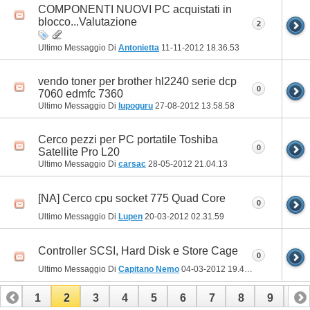
COMPONENTI NUOVI PC acquistati in
blocco...Valutazione
2
Ultimo Messaggio Di
Antonietta
11-11-2012
18.36.53
vendo toner per brother hl2240 serie dcp
0
7060 edmfc 7360
Ultimo Messaggio Di
lupoguru
27-08-2012
13.58.58
Cerco pezzi per PC portatile Toshiba
0
Satellite Pro L20
Ultimo Messaggio Di
carsac
28-05-2012
21.04.13
[NA] Cerco cpu socket 775 Quad Core
0
Ultimo Messaggio Di
Lupen
20-03-2012
02.31.59
Controller SCSI, Hard Disk e Store Cage
0
Ultimo Messaggio Di
Capitano Nemo
04-03-2012
19.49.09
1
2
3
4
5
6
7
8
9
10