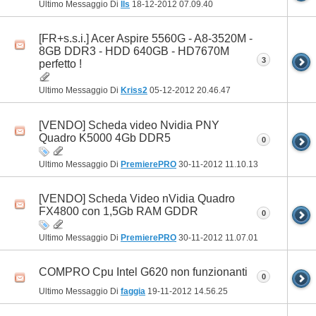
Ultimo Messaggio Di
Ils
18-12-2012
07.09.40
[FR+s.s.i.] Acer Aspire 5560G - A8-3520M -
8GB DDR3 - HDD 640GB - HD7670M
3
perfetto !
Ultimo Messaggio Di
Kriss2
05-12-2012
20.46.47
[VENDO] Scheda video Nvidia PNY
Quadro K5000 4Gb DDR5
0
Ultimo Messaggio Di
PremierePRO
30-11-2012
11.10.13
[VENDO] Scheda Video nVidia Quadro
FX4800 con 1,5Gb RAM GDDR
0
Ultimo Messaggio Di
PremierePRO
30-11-2012
11.07.01
COMPRO Cpu Intel G620 non funzionanti
0
Ultimo Messaggio Di
faggia
19-11-2012
14.56.25