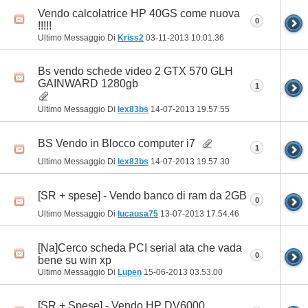
Vendo calcolatrice HP 40GS come nuova
0
!!!!!
Ultimo Messaggio Di
Kriss2
03-11-2013
10.01.36
Bs vendo schede video 2 GTX 570 GLH
GAINWARD 1280gb
1
Ultimo Messaggio Di
lex83bs
14-07-2013
19.57.55
BS Vendo in Blocco computer i7
1
Ultimo Messaggio Di
lex83bs
14-07-2013
19.57.30
[SR + spese] - Vendo banco di ram da 2GB
0
Ultimo Messaggio Di
lucausa75
13-07-2013
17.54.46
[Na]Cerco scheda PCI serial ata che vada
0
bene su win xp
Ultimo Messaggio Di
Lupen
15-06-2013
03.53.00
[SR + Spese] - Vendo HP DV6000