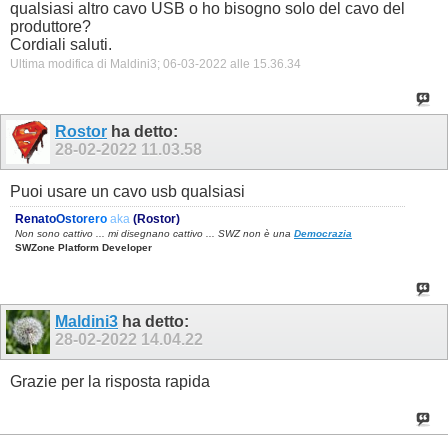
qualsiasi altro cavo USB o ho bisogno solo del cavo del
produttore?
Cordiali saluti.
Ultima modifica di Maldini3; 06-03-2022 alle
15.36.34
Rostor
ha detto:
28-02-2022
11.03.58
Puoi usare un cavo usb qualsiasi
R
e
n
a
t
o
O
s
t
o
r
e
r
o
aka
(Rostor)
Non sono cattivo ... mi disegnano cattivo ... SWZ non è una
Democrazia
SWZone Platform Developer
Maldini3
ha detto:
28-02-2022
14.04.22
Grazie per la risposta rapida