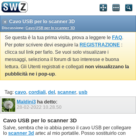
Cavo USB per lo scanner 3D
Discussione:
Cavo USB per lo scanner 3D
Se questa è la tua prima visita, prova a leggere le
FAQ
.
Per poter scrivere devi eseguire la
REGISTRAZIONE
:
clicca sul link per farlo. Se vuoi solo visualizare i
messaggi, seleziona il forum di tuo interesse e buona
lettura. Gli Utenti registrati e collegati
non visualizzano la
pubblicità ne i pop-up
.
Tag:
cavo
,
cordiali
,
del
,
scanner
,
usb
Maldini3
ha detto:
28-02-2022
10.28.50
Cavo USB per lo scanner 3D
Salve, sembra che io abbia perso il cavo USB per collegare
lo
scanner 3d
artec al mio portatile. Posso sostituirlo con