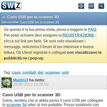
Cavo USB per lo scanner 3D
Discussione:
Cavo USB per lo scanner 3D
Se questa è la tua prima visita, prova a leggere le
FAQ
.
Per poter scrivere devi eseguire la
REGISTRAZIONE
:
clicca sul link per farlo. Se vuoi solo visualizare i
messaggi, seleziona il forum di tuo interesse e buona
lettura. Gli Utenti registrati e collegati
non visualizzano la
pubblicità ne i pop-up
.
Tag:
cavo
,
cordiali
,
del
,
scanner
,
usb
Maldini3
ha detto:
28-02-2022
10.28.50
Cavo USB per lo scanner 3D
Salve, sembra che io abbia perso il cavo USB per collegare
lo
scanner 3d
artec al mio portatile. Posso sostituirlo con