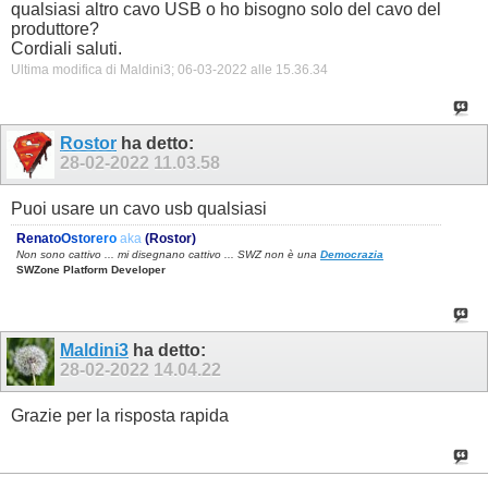
qualsiasi altro cavo USB o ho bisogno solo del cavo del
produttore?
Cordiali saluti.
Ultima modifica di Maldini3; 06-03-2022 alle
15.36.34
Rostor
ha detto:
28-02-2022
11.03.58
Puoi usare un cavo usb qualsiasi
R
e
n
a
t
o
O
s
t
o
r
e
r
o
aka
(Rostor)
Non sono cattivo ... mi disegnano cattivo ... SWZ non è una
Democrazia
SWZone Platform Developer
Maldini3
ha detto:
28-02-2022
14.04.22
Grazie per la risposta rapida