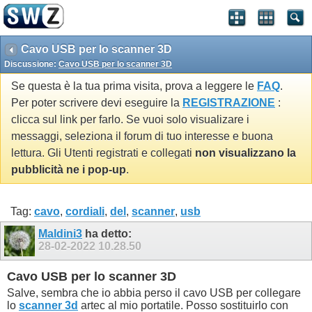
Cavo USB per lo scanner 3D
Discussione:
Cavo USB per lo scanner 3D
Se questa è la tua prima visita, prova a leggere le
FAQ
.
Per poter scrivere devi eseguire la
REGISTRAZIONE
:
clicca sul link per farlo. Se vuoi solo visualizare i
messaggi, seleziona il forum di tuo interesse e buona
lettura. Gli Utenti registrati e collegati
non visualizzano la
pubblicità ne i pop-up
.
Tag:
cavo
,
cordiali
,
del
,
scanner
,
usb
Maldini3
ha detto:
28-02-2022
10.28.50
Cavo USB per lo scanner 3D
Salve, sembra che io abbia perso il cavo USB per collegare
lo
scanner 3d
artec al mio portatile. Posso sostituirlo con