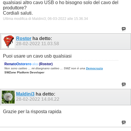
qualsiasi altro cavo USB o ho bisogno solo del cavo del
produttore?
Cordiali saluti.
Ultima modifica di Maldini3; 06-03-2022 alle
15.36.34
Rostor
ha detto:
28-02-2022
11.03.58
Puoi usare un cavo usb qualsiasi
R
e
n
a
t
o
O
s
t
o
r
e
r
o
aka
(Rostor)
Non sono cattivo ... mi disegnano cattivo ... SWZ non è una
Democrazia
SWZone Platform Developer
Maldini3
ha detto:
28-02-2022
14.04.22
Grazie per la risposta rapida