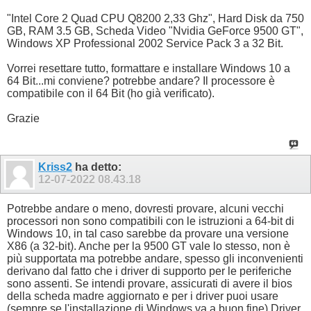
"Intel Core 2 Quad CPU Q8200 2,33 Ghz", Hard Disk da 750
GB, RAM 3.5 GB, Scheda Video "Nvidia GeForce 9500 GT",
Windows XP Professional 2002 Service Pack 3 a 32 Bit.
Vorrei resettare tutto, formattare e installare Windows 10 a
64 Bit...mi conviene? potrebbe andare? Il processore è
compatibile con il 64 Bit (ho già verificato).
Grazie
Kriss2
ha detto:
12-07-2022
08.43.18
Potrebbe andare o meno, dovresti provare, alcuni vecchi
processori non sono compatibili con le istruzioni a 64-bit di
Windows 10, in tal caso sarebbe da provare una versione
X86 (a 32-bit). Anche per la 9500 GT vale lo stesso, non è
più supportata ma potrebbe andare, spesso gli inconvenienti
derivano dal fatto che i driver di supporto per le periferiche
sono assenti. Se intendi provare, assicurati di avere il bios
della scheda madre aggiornato e per i driver puoi usare
(sempre se l'installazione di Windows va a buon fine) Driver