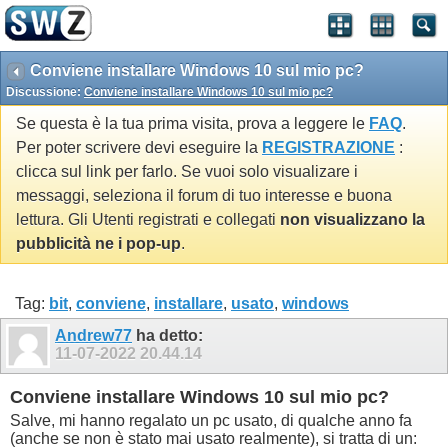
Conviene installare Windows 10 sul mio pc?
Discussione:
Conviene installare Windows 10 sul mio pc?
Se questa è la tua prima visita, prova a leggere le
FAQ
.
Per poter scrivere devi eseguire la
REGISTRAZIONE
:
clicca sul link per farlo. Se vuoi solo visualizare i
messaggi, seleziona il forum di tuo interesse e buona
lettura. Gli Utenti registrati e collegati
non visualizzano la
pubblicità ne i pop-up
.
Tag:
bit
,
conviene
,
installare
,
usato
,
windows
Andrew77
ha detto:
11-07-2022
20.44.14
Conviene installare Windows 10 sul mio pc?
Salve, mi hanno regalato un pc usato, di qualche anno fa
(anche se non è stato mai usato realmente), si tratta di un: