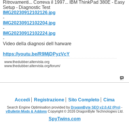
Ritrovamenti... Correva il 1997... IBM ThinkPad 380E - Easy
Setup - Diagnostic Test
IMG20230912102126.jpg
-
IMG20230912102204.jpg
-
IMG20230912102224.jpg
-
Video della diagnosi dell harware
https://youtu.be/R9MjDPyzVcY
www.thedubber.altervista.org
www.thedubber.altervista.org/forum/
Accedi
Registrazione
Sito Completo
Cima
Search Engine Optimisation provided by
DragonByte SEO v2.0.42 (Pro)
-
vBulletin Mods & Addons
Copyright © 2026 DragonByte Technologies Ltd.
SpyTwins.com