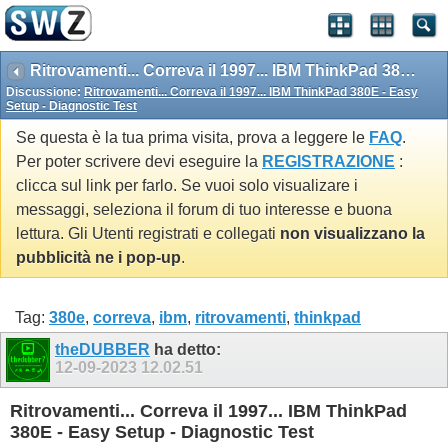
Ritrovamenti... Correva il 1997... IBM ThinkPad 380E - Easy Setup - Diagnostic Test
Discussione:
Ritrovamenti... Correva il 1997... IBM ThinkPad 380E - Easy
Setup - Diagnostic Test
Se questa è la tua prima visita, prova a leggere le
FAQ
.
Per poter scrivere devi eseguire la
REGISTRAZIONE
:
clicca sul link per farlo. Se vuoi solo visualizare i
messaggi, seleziona il forum di tuo interesse e buona
lettura. Gli Utenti registrati e collegati
non visualizzano la
pubblicità ne i pop-up
.
Tag:
380e
,
correva
,
ibm
,
ritrovamenti
,
thinkpad
theDUBBER
ha detto:
12-09-2023
12.02.51
Ritrovamenti... Correva il 1997... IBM ThinkPad
380E - Easy Setup - Diagnostic Test