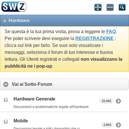
Hardware
Se questa è la tua prima visita, prova a leggere le
FAQ
.
Per poter scrivere devi eseguire la
REGISTRAZIONE
:
clicca sul link per farlo. Se vuoi solo visualizare i
messaggi, seleziona il forum di tuo interesse e buona
lettura. Gli Utenti registrati e collegati
non visualizzano la
pubblicità ne i pop-up
.
Vai ai Sotto-Forum
Hardware Generale
15.442
Discussioni e problematiche legate all'hardware
Mobile
2.603
Discussioni legate a tutti i dispositivi che ci