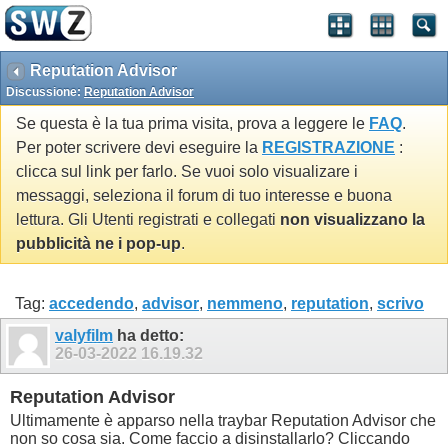
Reputation Advisor
Discussione:
Reputation Advisor
Se questa è la tua prima visita, prova a leggere le
FAQ
.
Per poter scrivere devi eseguire la
REGISTRAZIONE
:
clicca sul link per farlo. Se vuoi solo visualizare i
messaggi, seleziona il forum di tuo interesse e buona
lettura. Gli Utenti registrati e collegati
non visualizzano la
pubblicità ne i pop-up
.
Tag:
accedendo
,
advisor
,
nemmeno
,
reputation
,
scrivo
valyfilm
ha detto:
26-03-2022
16.19.32
Reputation Advisor
Ultimamente è apparso nella traybar Reputation Advisor che
non so cosa sia. Come faccio a disinstallarlo? Cliccando