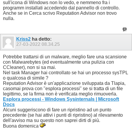
sull'icona di Windows non lo vedo, e nemmeno fra i
programm installati accedendo dal pannello di controllo.
Anche se in Cerca scrivo Reputation Advisor non trovo
nulla.
Kriss2
ha detto:
27-03-2022
08.34.25
Potrebbe trattarsi di un malware, meglio fare una scansione
con Malwarebytes (ed eventualmente una pulizia con
CCleaner), non si sa mai.
Nel task Manager hai controllato se hai un processo sysTPL
o qualcosa di simile ?
Reputation Advisor è un'applicazione sviluppata da Tlapia,
casomai prova con "esplora processi" se si tratta di un file
legittimo, se la firma non è verificata meglio rimuoverla.
Esplora processi - Windows Sysinternals | Microsoft
Docs
Alcuni suggeriscono di fare un ripristino ad un punto
precedente (se hai attivi i punti di ripristino) al rilevamento
dell'avviso ma su questo non saprei dirti di più.
Buona domenica