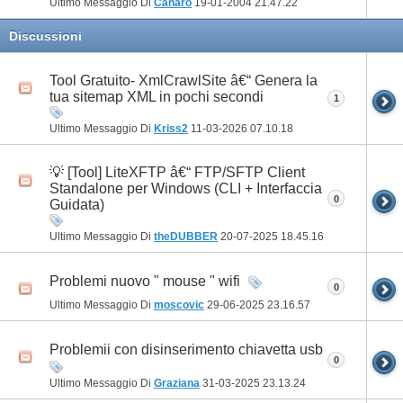
Ultimo Messaggio Di
Cànaro
19-01-2004
21.47.22
Discussioni
Tool Gratuito- XmlCrawlSite â€“ Genera la
tua sitemap XML in pochi secondi
1
Ultimo Messaggio Di
Kriss2
11-03-2026
07.10.18
💡 [Tool] LiteXFTP â€“ FTP/SFTP Client
Standalone per Windows (CLI + Interfaccia
0
Guidata)
Ultimo Messaggio Di
theDUBBER
20-07-2025
18.45.16
Problemi nuovo " mouse " wifi
0
Ultimo Messaggio Di
moscovic
29-06-2025
23.16.57
Problemii con disinserimento chiavetta usb
0
Ultimo Messaggio Di
Graziana
31-03-2025
23.13.24