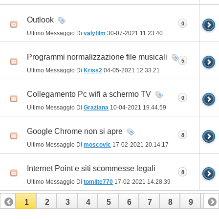
Outlook
0
Ultimo Messaggio Di
valyfilm
30-07-2021
11.23.40
Programmi normalizzazione file musicali
5
Ultimo Messaggio Di
Kriss2
04-05-2021
12.33.21
Collegamento Pc wifi a schermo TV
0
Ultimo Messaggio Di
Graziana
10-04-2021
19.44.59
Google Chrome non si apre
8
Ultimo Messaggio Di
moscovic
17-02-2021
20.14.17
Internet Point e siti scommesse legali
8
Ultimo Messaggio Di
tomlite770
17-02-2021
14.28.39
1
2
3
4
5
6
7
8
9
10