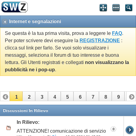
Internet e segnalazioni
Se questa è la tua prima visita, prova a leggere le
FAQ
.
Per poter scrivere devi eseguire la
REGISTRAZIONE
:
clicca sul link per farlo. Se vuoi solo visualizare i
messaggi, seleziona il forum di tuo interesse e buona
lettura. Gli Utenti registrati e collegati
non visualizzano la
pubblicità ne i pop-up
.
1
2
3
4
5
6
7
8
9
10
11
12
13
14
15
16
17
Discussioni In Rilievo
In Rilievo:
0
ATTENZIONE! comunicazione di servizio