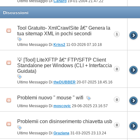
Ultimo Messaggio Di
Cànaro
19-01-2004
21.47.22
Discussioni
Tool Gratuito- XmlCrawlSite â€“ Genera la
tua sitemap XML in pochi secondi
1
Ultimo Messaggio Di
Kriss2
11-03-2026
07.10.18
💡 [Tool] LiteXFTP â€“ FTP/SFTP Client
Standalone per Windows (CLI + Interfaccia
0
Guidata)
Ultimo Messaggio Di
theDUBBER
20-07-2025
18.45.16
Problemi nuovo " mouse " wifi
0
Ultimo Messaggio Di
moscovic
29-06-2025
23.16.57
Problemii con disinserimento chiavetta usb
0
Ultimo Messaggio Di
Graziana
31-03-2025
23.13.24