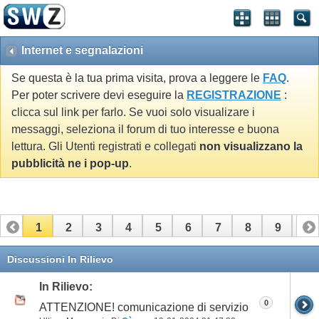
Internet e segnalazioni
Se questa è la tua prima visita, prova a leggere le
FAQ
.
Per poter scrivere devi eseguire la
REGISTRAZIONE
:
clicca sul link per farlo. Se vuoi solo visualizare i
messaggi, seleziona il forum di tuo interesse e buona
lettura. Gli Utenti registrati e collegati
non visualizzano la
pubblicità ne i pop-up
.
1
2
3
4
5
6
7
8
9
10
11
12
13
14
15
16
17
Discussioni In Rilievo
In Rilievo:
0
ATTENZIONE! comunicazione di servizio