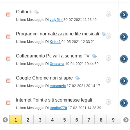
Outlook
0
Ultimo Messaggio Di
valyfilm
30-07-2021
11.23.40
Programmi normalizzazione file musicali
5
Ultimo Messaggio Di
Kriss2
04-05-2021
12.33.21
Collegamento Pc wifi a schermo TV
0
Ultimo Messaggio Di
Graziana
10-04-2021
19.44.59
Google Chrome non si apre
8
Ultimo Messaggio Di
moscovic
17-02-2021
20.14.17
Internet Point e siti scommesse legali
8
Ultimo Messaggio Di
tomlite770
17-02-2021
14.28.39
1
2
3
4
5
6
7
8
9
10