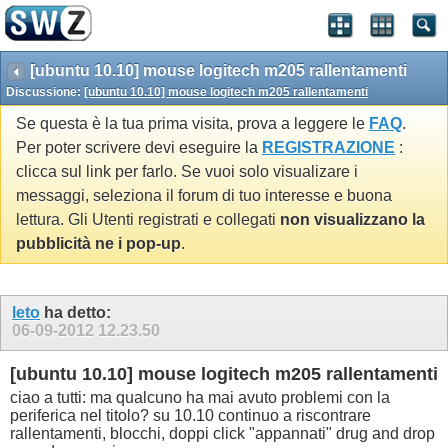
[ubuntu 10.10] mouse logitech m205 rallentamenti
Discussione:
[ubuntu 10.10] mouse logitech m205 rallentamenti
Se questa è la tua prima visita, prova a leggere le
FAQ
.
Per poter scrivere devi eseguire la
REGISTRAZIONE
:
clicca sul link per farlo. Se vuoi solo visualizare i
messaggi, seleziona il forum di tuo interesse e buona
lettura. Gli Utenti registrati e collegati
non visualizzano la
pubblicità ne i pop-up
.
leto
ha detto:
06-09-2012
12.23.50
[ubuntu 10.10] mouse logitech m205 rallentamenti
ciao a tutti: ma qualcuno ha mai avuto problemi con la
periferica nel titolo? su 10.10 continuo a riscontrare
rallentamenti, blocchi, doppi click "appannati" drug and drop