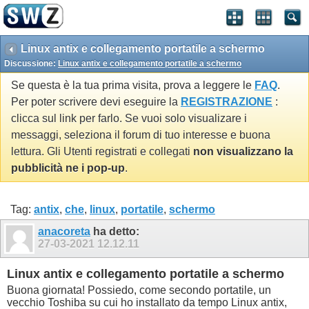
Linux antix e collegamento portatile a schermo
Discussione:
Linux antix e collegamento portatile a schermo
Se questa è la tua prima visita, prova a leggere le
FAQ
.
Per poter scrivere devi eseguire la
REGISTRAZIONE
:
clicca sul link per farlo. Se vuoi solo visualizare i
messaggi, seleziona il forum di tuo interesse e buona
lettura. Gli Utenti registrati e collegati
non visualizzano la
pubblicità ne i pop-up
.
Tag:
antix
,
che
,
linux
,
portatile
,
schermo
anacoreta
ha detto:
27-03-2021
12.12.11
Linux antix e collegamento portatile a schermo
Buona giornata! Possiedo, come secondo portatile, un
vecchio Toshiba su cui ho installato da tempo Linux antix,