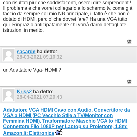
con risultati piu' che soddisfacenti, oserei dire sorprendenti!
Il problema è che vorrei collegarlo allo schermo tv, come già
faccio da sempre col mio NB principale, il fatto è che non è
dotato di HDMI, percio' che dovrei fare? Ha una VGA tutto
qui. Ringrazio anticipatamente chi vorrà darmi dettagliate
istruzioni in merito.
sacarde
ha detto:
28-03-2021
09.10.32
un Adattatore Vga- HDMI ?
Kriss2
ha detto:
28-04-2021
07.29.43
Adattatore VGA HDMI Cavo con Audio, Convertitore da
VGA a HDMI (PC Vecchio Stile a TV/Monitor con
Femmina HDMI), Trasformatore Maschio VGA to HDMI
Connettore Filo 1080P per Laptop su Proiettore, 1.8m:
Amazon.it: Elettronica