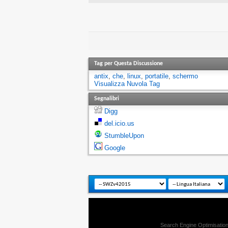
Tag per Questa Discussione
antix
,
che
,
linux
,
portatile
,
schermo
Visualizza Nuvola Tag
Segnalibri
Digg
del.icio.us
StumbleUpon
Google
Search Engine Optimisatio