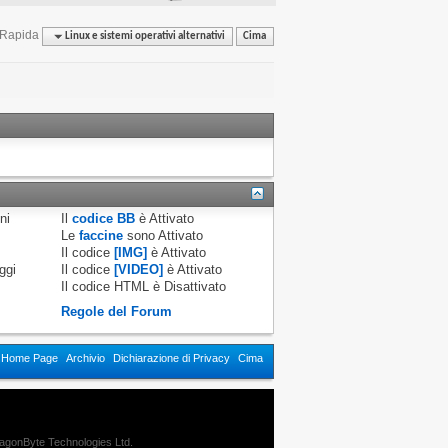
 Rapida
Linux e sistemi operativi alternativi
Cima
ni
Il
codice BB
è
Attivato
Le
faccine
sono
Attivato
Il codice
[IMG]
è
Attivato
ggi
Il codice
[VIDEO]
è
Attivato
Il codice HTML è
Disattivato
Regole del Forum
n Home Page
Archivio
Dichiarazione di Privacy
Cima
agonByte Technologies Ltd.