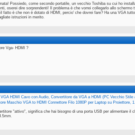
nata! Possiedo, come secondo portatile, un vecchio Toshiba su cui ho installat
nti, oserei dire sorprendenti! Il problema è che vorrei collegarlo allo scherm
, il fatto è che non è dotato di HDMI, percio' che dovrei fare? Ha una VGA tutt
gliate istruzioni in merito.
tore Vga- HDMI ?
e VGA HDMI Cavo con Audio, Convertitore da VGA a HDMI (PC Vecchio Stile
ore Maschio VGA to HDMI Connettore Filo 1080P per Laptop su Proiettore, 1.
rtitore "attivo", significa che hai bisogno di una porta USB per alimentare il ch
 3.5mm.