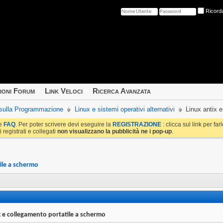
Ricord
ioni Forum
Link Veloci
Ricerca Avanzata
e sulla Programmazione
Linux e sistemi operativi alternativi
Linux antix 
le
FAQ
. Per poter scrivere devi eseguire la
REGISTRAZIONE
: clicca sul link per fa
i registrati e collegati
non visualizzano la pubblicità ne i pop-up
.
ile a schermo
x e collegamento portatile a schermo