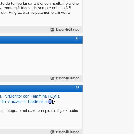
o da tempo Linux antix, con risultati piu' che
o tv, come già faccio da sempre col mio NB
o qui. Ringrazio anticipatamente chi vorrà
Rispondi Citando
#2
Rispondi Citando
#3
 a TV/Monitor con Femmina HDMI),
8m: Amazon.it: Elettronica
ip integrato nel cavo e in più c'è il jack audio
Rispondi Citando