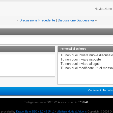
Navigazione
«
Discussione Precedente
|
Discussione Successiva
»
Permessi di Scrittura
Tu
non puoi
inviare nuove discussio
Tu
non puoi
inviare risposte
Tu
non puoi
inviare allegati
Tu
non puoi
modificare i tuoi messa
Contattaci
Torna i
Tutti gli orari sono GMT +2. Adesso sono le
07.58.41
.
n provided by
DragonByte SEO v2.0.42 (Pro)
-
vBulletin Mods & Addons
Copyright © 2026 Dr