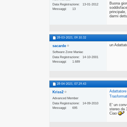
Buona gior
Data Registrazione
13-01-2012
soddisface
Messaggi
13
principale
darmi detta
28-03-2021,
09.10.32
un Adatta
sacarde
Software Zone Maniac
Data Registrazione
14-10-2001
Messaggi
1.689
28-04-2021,
07.29.43
Adattator
Kriss2
Trasformat
Advanced Member
Data Registrazione
14-09-2010
E' un conve
Messaggi
695
stereo da
Ciao