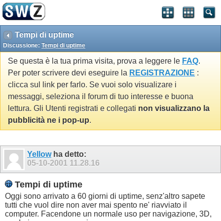
Tempi di uptime
Discussione:
Tempi di uptime
Se questa è la tua prima visita, prova a leggere le
FAQ
.
Per poter scrivere devi eseguire la
REGISTRAZIONE
:
clicca sul link per farlo. Se vuoi solo visualizare i
messaggi, seleziona il forum di tuo interesse e buona
lettura. Gli Utenti registrati e collegati
non visualizzano la
pubblicità ne i pop-up
.
Yellow
ha detto:
05-10-2001
11.28.16
Tempi di uptime
Oggi sono arrivato a 60 giorni di uptime, senz'altro sapete
tutti che vuol dire non aver mai spento ne' riavviato il
computer. Facendone un normale uso per navigazione, 3D,