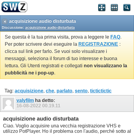
acquisizione audio disturbata
Discussione:
acquisizione audio disturbata
Se questa è la tua prima visita, prova a leggere le
FAQ
.
Per poter scrivere devi eseguire la
REGISTRAZIONE
:
clicca sul link per farlo. Se vuoi solo visualizare i
messaggi, seleziona il forum di tuo interesse e buona
lettura. Gli Utenti registrati e collegati
non visualizzano la
pubblicità ne i pop-up
.
Tag:
acquisizione
,
che
,
parlato
,
sento
,
tictictictic
valyfilm
ha detto:
16-08-2022
00.19.11
acquisizione audio disturbata
Ciao. Voglio acquisire una vecchia registrazione VHS e
utilizzo PotPlayer. Ho il problema con l'audio, perché sotto al