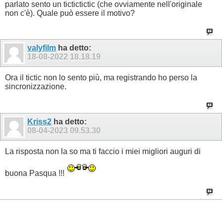
parlato sento un tictictictic (che ovviamente nell'originale
non c'è). Quale può essere il motivo?
valyfilm
ha detto:
18-08-2022
18.18.19
Ora il tictic non lo sento più, ma registrando ho perso la
sincronizzazione.
Kriss2
ha detto:
08-04-2023
09.53.30
La risposta non la so ma ti faccio i miei migliori auguri di
buona Pasqua !!!