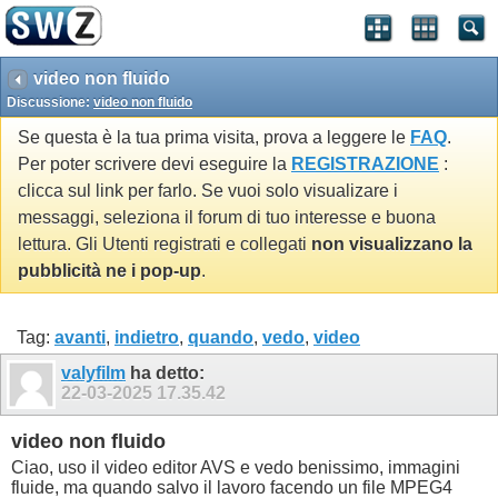
video non fluido
Discussione:
video non fluido
Se questa è la tua prima visita, prova a leggere le
FAQ
.
Per poter scrivere devi eseguire la
REGISTRAZIONE
:
clicca sul link per farlo. Se vuoi solo visualizare i
messaggi, seleziona il forum di tuo interesse e buona
lettura. Gli Utenti registrati e collegati
non visualizzano la
pubblicità ne i pop-up
.
Tag:
avanti
,
indietro
,
quando
,
vedo
,
video
valyfilm
ha detto:
22-03-2025
17.35.42
video non fluido
Ciao, uso il video editor AVS e vedo benissimo, immagini
fluide, ma quando salvo il lavoro facendo un file MPEG4