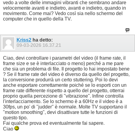
vedo a volte delle immagini vibranti che sembrano andare
velocemente avanti e indietro, avanti e indietro, quando in
movimento. Come mai? Vedo così sia nello schermo del
computer che in quello della TV.
Kriss2
ha detto:
09-03-2026
16.37.21
Ciao, devi controllare i parametri del video (il frame rate, il
frame size e se è interlacciato o meno) perché a me pare
che sia un problema di file. Il progetto lo hai impostato bene
? Se il frame rate del video è diverso da quello del progetto,
la conversione produrrà un certo stuttering. Poi lo devi
anche esportare correttamente poiché se lo esporti con un
frame rate differente rispetto a quello del progetto, otterrai
proprio quella percezione di "vibrazione". Infine controlla
l'interlacciamento. Se lo schermo è a 60Hz e il video è a
30fps, un po' di "judder" è normale. Molte TV supportano il
"motion smoothing", devi disattivare tutte le funzioni di
questo tipo.
Fai qualche prova ed eventualmente fai sapere.
Ciao