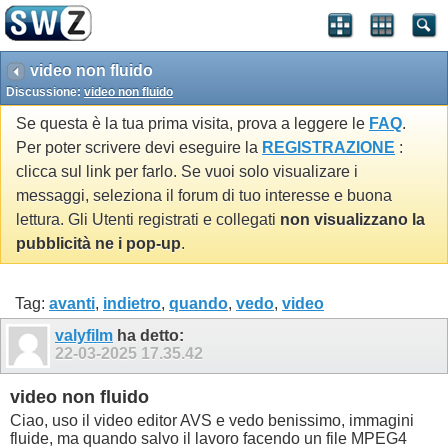
video non fluido
Discussione:
video non fluido
Se questa è la tua prima visita, prova a leggere le
FAQ
.
Per poter scrivere devi eseguire la
REGISTRAZIONE
:
clicca sul link per farlo. Se vuoi solo visualizare i
messaggi, seleziona il forum di tuo interesse e buona
lettura. Gli Utenti registrati e collegati
non visualizzano la
pubblicità ne i pop-up
.
Tag:
avanti
,
indietro
,
quando
,
vedo
,
video
valyfilm
ha detto:
22-03-2025
17.35.42
video non fluido
Ciao, uso il video editor AVS e vedo benissimo, immagini
fluide, ma quando salvo il lavoro facendo un file MPEG4