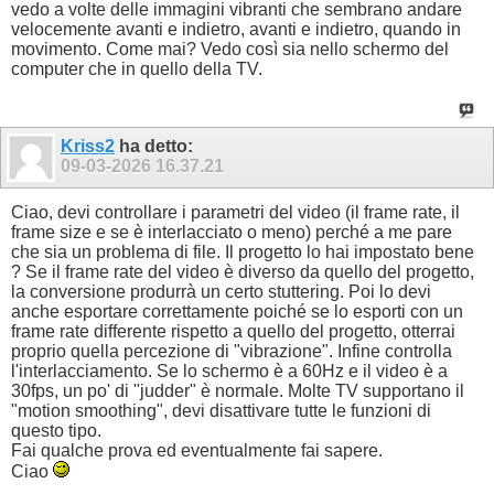
vedo a volte delle immagini vibranti che sembrano andare
velocemente avanti e indietro, avanti e indietro, quando in
movimento. Come mai? Vedo così sia nello schermo del
computer che in quello della TV.
Kriss2
ha detto:
09-03-2026
16.37.21
Ciao, devi controllare i parametri del video (il frame rate, il
frame size e se è interlacciato o meno) perché a me pare
che sia un problema di file. Il progetto lo hai impostato bene
? Se il frame rate del video è diverso da quello del progetto,
la conversione produrrà un certo stuttering. Poi lo devi
anche esportare correttamente poiché se lo esporti con un
frame rate differente rispetto a quello del progetto, otterrai
proprio quella percezione di "vibrazione". Infine controlla
l'interlacciamento. Se lo schermo è a 60Hz e il video è a
30fps, un po' di "judder" è normale. Molte TV supportano il
"motion smoothing", devi disattivare tutte le funzioni di
questo tipo.
Fai qualche prova ed eventualmente fai sapere.
Ciao