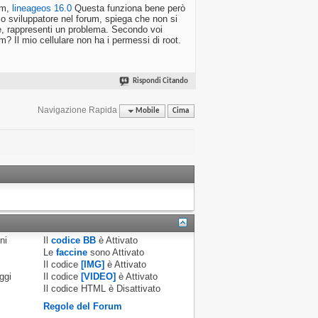
om,
lineageos 16.0
Questa funziona bene però
o sviluppatore nel forum, spiega che non si
e, rappresenti un problema. Secondo voi
m? Il mio cellulare non ha i permessi di root.
Rispondi Citando
Navigazione Rapida
Mobile
Cima
ni
Il
codice BB
è
Attivato
Le
faccine
sono
Attivato
Il codice
[IMG]
è
Attivato
ggi
Il codice
[VIDEO]
è
Attivato
Il codice HTML è
Disattivato
Regole del Forum