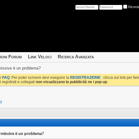
Ricord
ioni Forum
Link Veloci
Ricerca Avanzata
missive è un problema?
le
FAQ
. Per poter scrivere devi eseguire la
REGISTRAZIONE
: clicca sul link per fa
i registrati e collegati
non visualizzano la pubblicità ne i pop-up
.
?
rmissive è un problema?