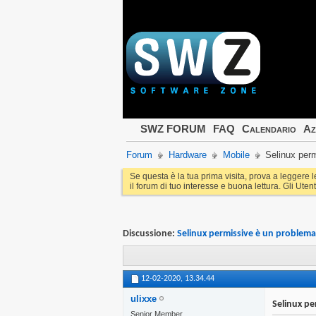
SWZ FORUM
FAQ
Calendario
Az
Forum
Hardware
Mobile
Selinux per
Se questa è la tua prima visita, prova a leggere 
il forum di tuo interesse e buona lettura. Gli Utent
Discussione:
Selinux permissive è un problema
12-02-2020,
13.34.44
ulixxe
Selinux pe
Senior Member