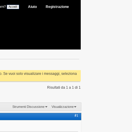
ami?
Aiuto
Registrazione
rlo. Se vuoi solo visualizare i messaggi, seleziona
Risultati da 1 a 1 di 1
Strumenti Discussione
Visualizzazione
#1