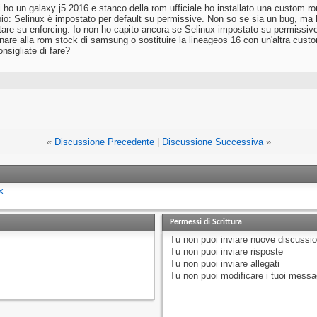
ti ho un galaxy j5 2016 e stanco della rom ufficiale ho installato una custom r
io: Selinux è impostato per default su permissive. Non so se sia un bug, ma l
are su enforcing. Io non ho capito ancora se Selinux impostato su permissiv
rnare alla rom stock di samsung o sostituire la lineageos 16 con un'altra custo
nsigliate di fare?
«
Discussione Precedente
|
Discussione Successiva
»
x
Permessi di Scrittura
Tu
non puoi
inviare nuove discussio
Tu
non puoi
inviare risposte
Tu
non puoi
inviare allegati
Tu
non puoi
modificare i tuoi messa