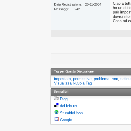
Ciao a tut
Data Registrazione
20-11-2004
ho un dubb
Messaggi
242
può impost
dovrei rito
Cosa mi co
Tag per Questa Discussione
impostato
,
permissive
,
problema
,
rom
,
selinu
Visualizza Nuvola Tag
Segnalibri
Digg
del.icio.us
StumbleUpon
Google