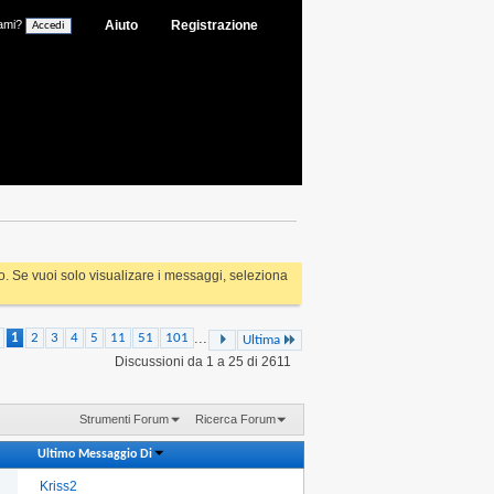
ami?
Aiuto
Registrazione
rlo. Se vuoi solo visualizare i messaggi, seleziona
...
1
2
3
4
5
11
51
101
Ultima
Discussioni da 1 a 25 di 2611
Strumenti Forum
Ricerca Forum
Ultimo Messaggio Di
Kriss2