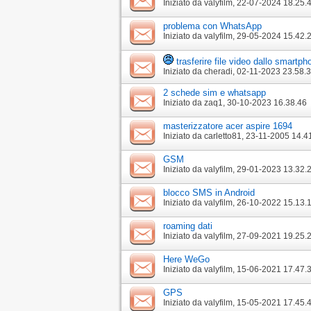
Iniziato da
valyfilm
‎, 22-07-2024 18.25.
problema con WhatsApp
Iniziato da
valyfilm
‎, 29-05-2024 15.42.
trasferire file video dallo smar
Iniziato da
cheradi
‎, 02-11-2023 23.58.
2 schede sim e whatsapp
Iniziato da
zaq1
‎, 30-10-2023 16.38.46
masterizzatore acer aspire 1694
Iniziato da
carletto81
‎, 23-11-2005 14.4
GSM
Iniziato da
valyfilm
‎, 29-01-2023 13.32.
blocco SMS in Android
Iniziato da
valyfilm
‎, 26-10-2022 15.13.
roaming dati
Iniziato da
valyfilm
‎, 27-09-2021 19.25.
Here WeGo
Iniziato da
valyfilm
‎, 15-06-2021 17.47.
GPS
Iniziato da
valyfilm
‎, 15-05-2021 17.45.