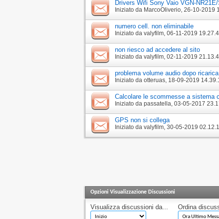
Drivers Wifi Sony Vaio VGN-NR21E
Iniziato da
MarcoOliverio
‎, 26-10-2019 
numero cell. non eliminabile
Iniziato da
valyfilm
‎, 06-11-2019 19.27.
non riesco ad accedere al sito
Iniziato da
valyfilm
‎, 02-11-2019 21.13.
problema volume audio dopo ricarica
Iniziato da
otteruas
‎, 18-09-2019 14.39.
Calcolare le scommesse a sistema 
Iniziato da
passatella
‎, 03-05-2017 23.
GPS non si collega
Iniziato da
valyfilm
‎, 30-05-2019 02.12.
Opzioni Visualizzazione Discussioni
Visualizza discussioni da...
Ordina discuss