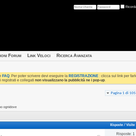
Ricord
ioni Forum
Link Veloci
Ricerca Avanzata
le
FAQ
. Per poter scrivere devi eseguire la
REGISTRAZIONE
: clicca sul link per fa
i registrati e collegati
non visualizzano la pubblicità ne i pop-up
.
Pagina 1 di 105
ano ognidove
Risposte
/
Visite
Risposte: 1