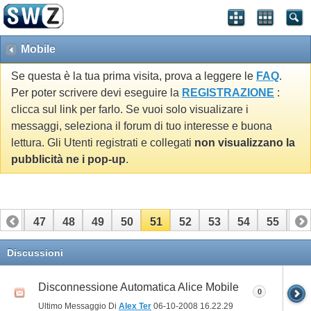
Mobile
Se questa è la tua prima visita, prova a leggere le
FAQ
.
Per poter scrivere devi eseguire la
REGISTRAZIONE
:
clicca sul link per farlo. Se vuoi solo visualizare i
messaggi, seleziona il forum di tuo interesse e buona
lettura. Gli Utenti registrati e collegati
non visualizzano la
pubblicità ne i pop-up
.
46
47
48
49
50
51
52
53
54
55
56
66
67
Discussioni
Disconnessione Automatica Alice Mobile
0
Ultimo Messaggio Di
Alex Ter
06-10-2008
16.22.29