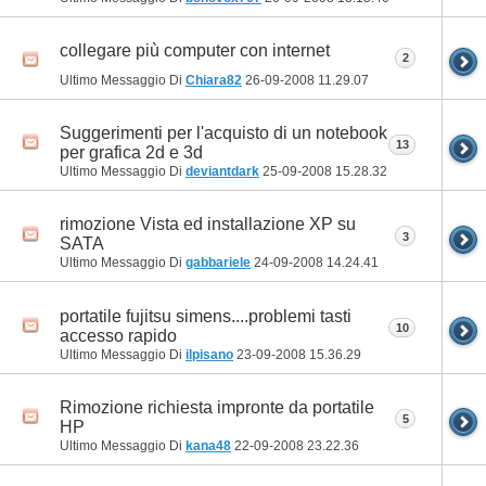
collegare più computer con internet
2
Ultimo Messaggio Di
Chiara82
26-09-2008
11.29.07
Suggerimenti per l'acquisto di un notebook
13
per grafica 2d e 3d
Ultimo Messaggio Di
deviantdark
25-09-2008
15.28.32
rimozione Vista ed installazione XP su
3
SATA
Ultimo Messaggio Di
gabbariele
24-09-2008
14.24.41
portatile fujitsu simens....problemi tasti
10
accesso rapido
Ultimo Messaggio Di
ilpisano
23-09-2008
15.36.29
Rimozione richiesta impronte da portatile
5
HP
Ultimo Messaggio Di
kana48
22-09-2008
23.22.36