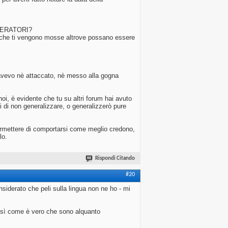
ODERATORI?
he che ti vengono mosse altrove possano essere
 avevo nè attaccato, nè messo alla gogna
oi, è evidente che tu su altri forum hai avuto
di di non generalizzare, o generalizzerò pure
permettere di comportarsi come meglio credono,
lo.
Rispondi Citando
#20
siderato che peli sulla lingua non ne ho - mi
così come è vero che sono alquanto