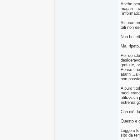
Anche perch
magari - a
l'informati
Sicurament
tali non es
Non ho let
Ma, ripeto
Per conclu
desideravo
gratuite, 
Penso che 
atarini...a
non possied
A puro tito
modi erano
utilizzava
estrema go
Con ciò, l
Questo è 
Leggerò le 
sito da tem