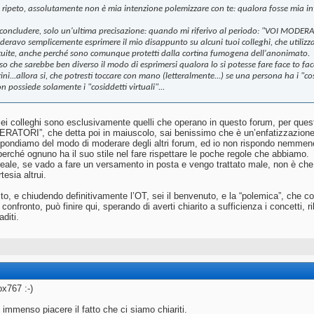
 ripeto, assolutamente non è mia intenzione polemizzare con te: qualora fosse mia int
 concludere, solo un'ultima precisazione: quando mi riferivo al periodo: "VOI MODERAT
deravo semplicemente esprimere il mio disappunto su alcuni tuoi colleghi, che utilizza
tuite, anche perché sono comunque protetti dalla cortina fumogena dell'anonimato.
o che sarebbe ben diverso il modo di esprimersi qualora lo si potesse fare face to face:
ini...allora si, che potresti toccare con mano (letteralmente...) se una persona ha i "c
n possiede solamente i "cosiddetti virtuali"...
ei colleghi sono esclusivamente quelli che operano in questo forum, per quest
ATORI”, che detta poi in maiuscolo, sai benissimo che è un’enfatizzazione
spondiamo del modo di moderare degli altri forum, ed io non rispondo nemmeno
rché ognuno ha il suo stile nel fare rispettare le poche regole che abbiamo.
 reale, se vado a fare un versamento in posta e vengo trattato male, non è che s
tesia altrui.
to, e chiudendo definitivamente l’OT, sei il benvenuto, e la “polemica”, che c
 confronto, può finire qui, sperando di averti chiarito a sufficienza i concetti,
diti.
x767 :-)
 immenso piacere il fatto che ci siamo chiariti.