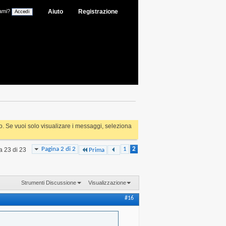
ami?
Aiuto
Registrazione
rlo. Se vuoi solo visualizare i messaggi, seleziona
Pagina 2 di 2
1
2
 a 23 di 23
Prima
Strumenti Discussione
Visualizzazione
#16