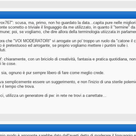
ox767": scusa, ma, primo, non ho guardato la data...capita pure nelle migliori 
te scorretto o triviale il linguaggio da me utilizzato, in quanto il "termine" 
mune; poi, se vogliamo, che dire allora della terminologia utiizzata in parlamen
a che "VOI MODERATORI" vi arrogate un po' troppo un ruolo da "catone il ce
o è pretestuoso ed arrogante, se proprio vogliamo mettere i puntini sulle i.
luti.
chiaramente, con un briciolo di creatività, fantasia e pratica quotidiana, non
vi le cose.
ia, ognuno è pur sempre libero di fare come meglio crede.
eva semplicemente essere un suggerimento, e non l'inizio di una sterile polemi
 il tempo che trova.
ci, utilizza un generatore di pw: in rete ne trovi a carrettate...
io modo è arrogante sarebbe dato dall'averti detto di moderare il linguaggio e 