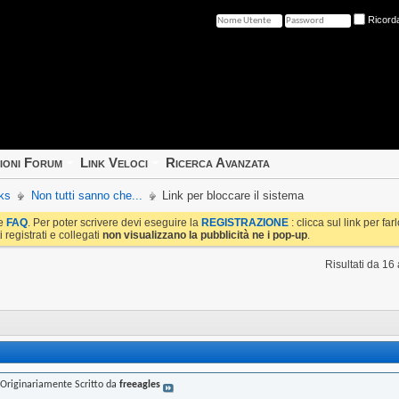
Ricord
ioni Forum
Link Veloci
Ricerca Avanzata
ks
Non tutti sanno che...
Link per bloccare il sistema
le
FAQ
. Per poter scrivere devi eseguire la
REGISTRAZIONE
: clicca sul link per fa
i registrati e collegati
non visualizzano la pubblicità ne i pop-up
.
Risultati da 16
Originariamente Scritto da
freeagles