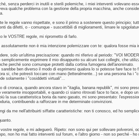
é, senza perderci in inutili e sterili polemiche, i miei interventi volevano esse
veva qualche problema con la gestione della propria macchina, anche consider
ca.
e le regole vanno rispettate, e sono il primo a sostenere questo principio; t
enti da difetti, o - comunque - suscettibili di miglioramenti, limare le spigolatu
to le VOSTRE regole, mi riprometto di farlo.
, assolutamente non è mia intenzione polemizzare con te: qualora fosse mia int
dere, solo un'ultima precisazione: quando mi riferivo al periodo: "VOI MODER
 semplicemente esprimere il mio disappunto su alcuni tuoi colleghi, che utilizz
anche perché sono comunque protetti dalla cortina fumogena dell'anonimato.
sarebbe ben diverso il modo di esprimersi qualora lo si potesse fare face to fac
llora si, che potresti toccare con mano (letteralmente...) se una persona ha i "
e solamente i "cosiddetti virtuali"...
lo di cronaca, quando ancora stavo in "itaglia, banana republik", mi sono preso l
 veramente insopportabili, e quando ci siamo ritrovati face to face, e dopo un 
 più la sua caratteristica boria da nano gasato, mi sono presentato: l'espressi
duria, contribuendo a rafforzare in me determinate convinzioni.
ungi da me nell'attribuirti siffatte caratteristiche: non ti conosco, ed ho sem
quanto.
vostre regole, e mi adeguerò. Ripeto: non sono qui per sollevare polveroni, od u
po, non ho mai fatto interventi sul forum, e l'altro giorno - non so perché - ho r