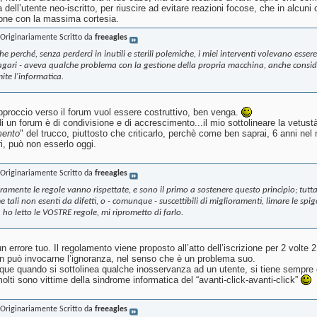
 dell’utente neo-iscritto, per riuscire ad evitare reazioni focose, che in alcun
ione con la massima cortesia.
Originariamente Scritto da
freeagles
e perché, senza perderci in inutili e sterili polemiche, i miei interventi volevano esser
agari - aveva qualche problema con la gestione della propria macchina, anche consi
ite l'informatica.
approccio verso il forum vuol essere costruttivo, ben venga.
 un forum è di condivisione e di accrescimento...il mio sottolineare la vetustà 
mento
" del trucco, piuttosto che criticarlo, perchè come ben saprai, 6 anni ne
ri, può non esserlo oggi.
Originariamente Scritto da
freeagles
ramente le regole vanno rispettate, e sono il primo a sostenere questo principio; tut
 tali non esenti da difetti, o - comunque - suscettibili di miglioramenti, limare le spig
ho letto le VOSTRE regole, mi riprometto di farlo.
 errore tuo. Il regolamento viene proposto all’atto dell’iscrizione per 2 volte 
non può invocarne l’ignoranza, nel senso che è un problema suo.
e quando si sottolinea qualche inosservanza ad un utente, si tiene sempre 
olti sono vittime della sindrome informatica del “avanti-click-avanti-click”
Originariamente Scritto da
freeagles