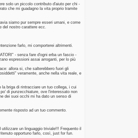
re solo un piccolo contributo d'aiuto per chi -
ato che mi guadagno la vita proprio tramite
uttavia siamo pur sempre esseri umani, e come
re del nostro carattere ecc.
enzione farlo, mi comporterei altrimenti.
ATORI" - senza fare d'ogni erba un fascio -
ano espressioni assai arroganti, per lo più
e: allora si, che salterebbero fuori gli
cosiddetti" veramente, anche nella vita reale, e
a briga di rintracciare un tuo collega, i cui
po' di punzecchiature, ove l'interessato non
one dei suoi occhi mi ha dato un senso di
plicemente risposto ad un tuo commento.
tilizzare un linguaggio triviale!!! Frequento il
itenuto opportuno farlo, così, just for fun.