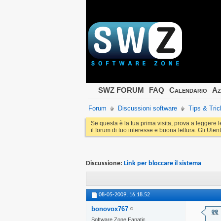
SWZ FORUM
FAQ
Calendario
Az
Forum
Discussioni software
Tips & Tric
Se questa è la tua prima visita, prova a leggere 
il forum di tuo interesse e buona lettura. Gli Utent
Discussione:
Link per bloccare il sistema
08-05-2009,
16.18.52
bonovox767
Software Zone Fanatic