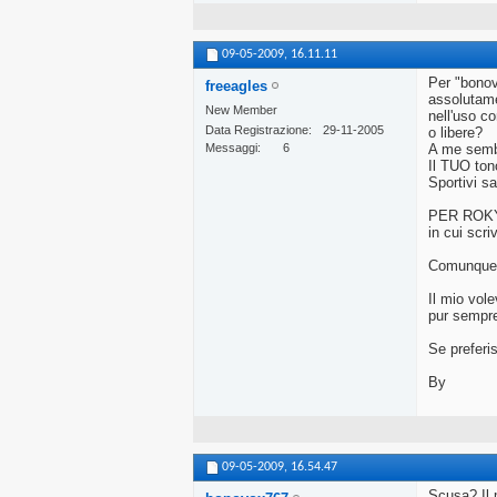
09-05-2009,
16.11.11
Per "bonov
freeagles
assolutamen
New Member
nell'uso co
Data Registrazione
29-11-2005
o libere?
Messaggi
6
A me sembr
Il TUO ton
Sportivi sa
PER ROKY: 
in cui scri
Comunque s
Il mio vol
pur sempre
Se preferis
By
09-05-2009,
16.54.47
Scusa? Il m