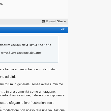
lo.
Rispondi Citando
#21
iderato che peli sulla lingua non ne ho -
sì come è vero che sono alquanto
ia a faccia a meno che non mi dimostri il
o ad altri.
sui forum in generale, senza avere il minimo
 entra in una comunità come un uragano,
ertà di espressione, il delirio di onnipotenza
sa e sfogare le loro frustrazioni reali.
.
ome moderatore non posso fare una valutazione