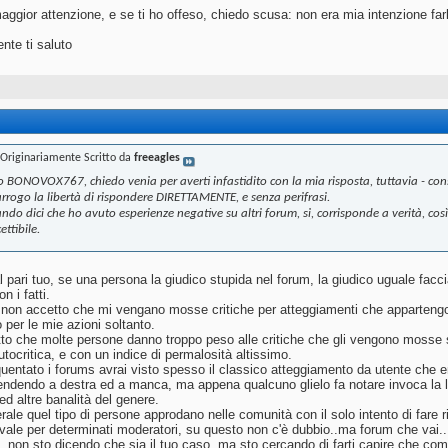
aggior attenzione, e se ti ho offeso, chiedo scusa: non era mia intenzione far
nte ti saluto
Originariamente Scritto da
freeagles
o BONOVOX767, chiedo venia per averti infastidito con la mia risposta, tuttavia - cons
rrogo la libertà di rispondere DIRETTAMENTE, e senza perifrasi.
ndo dici che ho avuto esperienze negative su altri forum, si, corrisponde a verità, co
ettibile.
l pari tuo, se una persona la giudico stupida nel forum, la giudico uguale facc
n i fatti.
o non accetto che mi vengano mosse critiche per atteggiamenti che appartengon
 per le mie azioni soltanto.
atto che molte persone danno troppo peso alle critiche che gli vengono mosse 
tocritica, e con un indice di permalosità altissimo.
quentato i forums avrai visto spesso il classico atteggiamento da utente che
endendo a destra ed a manca, ma appena qualcuno glielo fa notare invoca la lib
 ed altre banalità del genere.
ale quel tipo di persone approdano nelle comunità con il solo intento di fare ris
vale per determinati moderatori, su questo non c'è dubbio..ma forum che vai..
, non sto dicendo che sia il tuo caso, ma sto cercando di farti capire che c