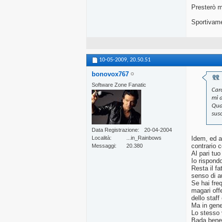
Presterò m
Sportivame
10-05-2009,
20.50.51
bonovox767
Software Zone Fanatic
Car
mi a
Qua
susc
Data Registrazione
20-04-2004
Idem, ed a
Località
...in_Rainbows
contrario co
Messaggi
20.380
Al pari tu
Io rispondo
Resta il f
senso di au
Se hai fre
magari off
dello staff
Ma in gener
Lo stesso 
Bada bene