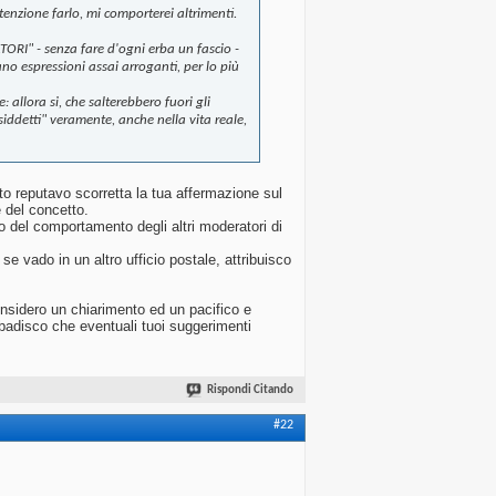
enzione farlo, mi comporterei altrimenti.
ORI" - senza fare d'ogni erba un fascio -
no espressioni assai arroganti, per lo più
 allora si, che salterebbero fuori gli
osiddetti" veramente, anche nella vita reale,
o reputavo scorretta la tua affermazione sul
 del concetto.
 del comportamento degli altri moderatori di
e vado in un altro ufficio postale, attribuisco
onsidero un chiarimento ed un pacifico e
 ribadisco che eventuali tuoi suggerimenti
Rispondi Citando
#22