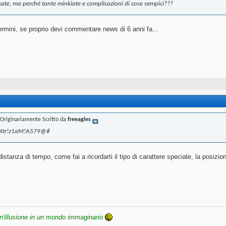
sate, ma perché tante minkiate e complicazioni di cose sempici???
ermini, se proprio devi commentare news di 6 anni fa...
Originariamente Scritto da
freeagles
4tr!z1aM!A579@#
 distanza di tempo, come fai a ricordarti il tipo di carattere speciale, la posiz
n'illusione in un mondo immaginario