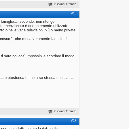
Rispondi Citando
#18
famiglie..., secondo, non ritengo
da te menzionato è correntemente utilizzato
to o nelle varie televisioni più o meno private
nsore", che mi da veramente fastidio!!!
 ti sarà poi così impossibile scordare il modo
ca pretestuosa e fine a se stessa che lascia
Rispondi Citando
#19
per averti fatto notare la data della