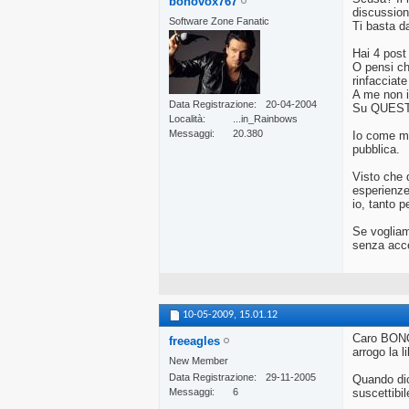
bonovox767
discussio
Software Zone Fanatic
Ti basta da
Hai 4 pos
O pensi ch
rinfacciate
A me non i
Data Registrazione
20-04-2004
Su QUESTO 
Località
...in_Rainbows
Messaggi
20.380
Io come mo
pubblica.
Visto che 
esperienze 
io, tanto p
Se vogliam
senza accet
10-05-2009,
15.01.12
Caro BONOV
freeagles
arrogo la 
New Member
Data Registrazione
29-11-2005
Quando dic
Messaggi
6
suscettibil