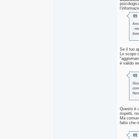
psicologica
l’informaz
Anch
- m
tram
Se il tuo 
Lo scopo di
"
aggiorna
è valido ie
Sicu
come
Non 
Questo è un
rispetti, 
Ma comunqu
fatto che m