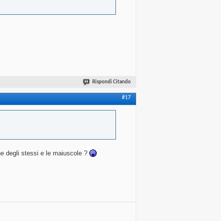
Rispondi Citando
#17
ione degli stessi e le maiuscole ?