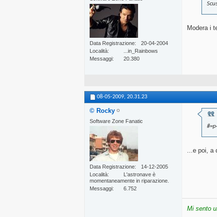
Scu
Modera i t
Data Registrazione
20-04-2004
Località
...in_Rainbows
Messaggi
20.380
08-05-2009,
20.31.23
© Rocky
Software Zone Fanatic
#=p
...e poi, a
Data Registrazione
14-12-2005
Località
L'astronave è
momentaneamente in riparazione.
Messaggi
6.752
Mi sento u