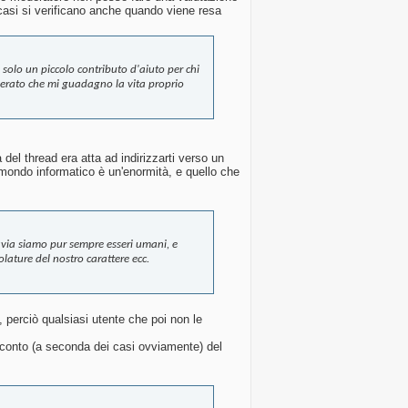
i casi si verificano anche quando viene resa
e solo un piccolo contributo d'aiuto per chi
derato che mi guadagno la vita proprio
del thread era atta ad indirizzarti verso un
l mondo informatico è un'enormità, e quello che
tavia siamo pur sempre esseri umani, e
olature del nostro carattere ecc.
2, perciò qualsiasi utente che poi non le
conto (a seconda dei casi ovviamente) del