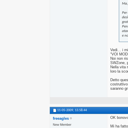
Ma,
Per
desi
gra
Pens
atar
e no
Vedi… i mi
“VOI MODER
Noi non ri
SWZone, pe
Nella vita
loro la scor
Detto ques
costruttivo
saranno gra
11-05-2009,
13.58.44
OK bonovo
freeagles
New Member
Mi ha fatto