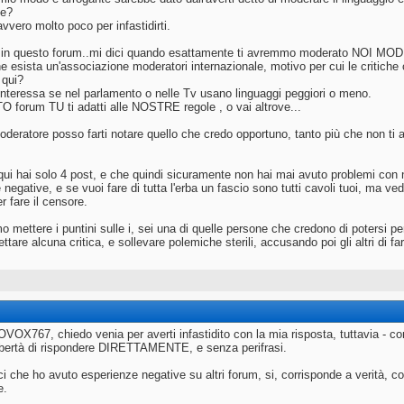
ne?
vvero molto poco per infastidirti.
t in questo forum..mi dici quando esattamente ti avremmo moderato NOI M
e esista un'associazione moderatori internazionale, motivo per cui le critic
 qui?
nteressa se nel parlamento o nelle Tv usano linguaggi peggiori o meno.
forum TU ti adatti alle NOSTRE regole , o vai altrove...
deratore posso farti notare quello che credo opportuno, tanto più che non ti
qui hai solo 4 post, e che quindi sicuramente non hai mai avuto problemi con n
negative, e se vuoi fare di tutta l'erba un fascio sono tutti cavoli tuoi, ma ve
er fare il censore.
o mettere i puntini sulle i, sei una di quelle persone che credono di potersi 
tare alcuna critica, e sollevare polemiche sterili, accusando poi gli altri di far
OX767, chiedo venia per averti infastidito con la mia risposta, tuttavia - con
libertà di rispondere DIRETTAMENTE, e senza perifrasi.
i che ho avuto esperienze negative su altri forum, si, corrisponde a verità, 
e.