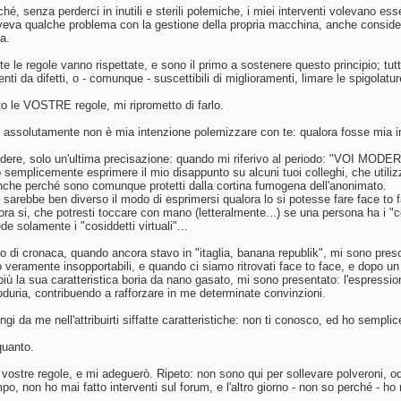
é, senza perderci in inutili e sterili polemiche, i miei interventi volevano esse
veva qualche problema con la gestione della propria macchina, anche consider
ca.
e le regole vanno rispettate, e sono il primo a sostenere questo principio; t
enti da difetti, o - comunque - suscettibili di miglioramenti, limare le spigolatu
to le VOSTRE regole, mi riprometto di farlo.
, assolutamente non è mia intenzione polemizzare con te: qualora fosse mia int
dere, solo un'ultima precisazione: quando mi riferivo al periodo: "VOI MODER
 semplicemente esprimere il mio disappunto su alcuni tuoi colleghi, che utilizz
anche perché sono comunque protetti dalla cortina fumogena dell'anonimato.
sarebbe ben diverso il modo di esprimersi qualora lo si potesse fare face to fac
llora si, che potresti toccare con mano (letteralmente...) se una persona ha i "
e solamente i "cosiddetti virtuali"...
lo di cronaca, quando ancora stavo in "itaglia, banana republik", mi sono preso l
 veramente insopportabili, e quando ci siamo ritrovati face to face, e dopo un 
 più la sua caratteristica boria da nano gasato, mi sono presentato: l'espressi
duria, contribuendo a rafforzare in me determinate convinzioni.
ungi da me nell'attribuirti siffatte caratteristiche: non ti conosco, ed ho sem
quanto.
vostre regole, e mi adeguerò. Ripeto: non sono qui per sollevare polveroni, od u
po, non ho mai fatto interventi sul forum, e l'altro giorno - non so perché - ho r