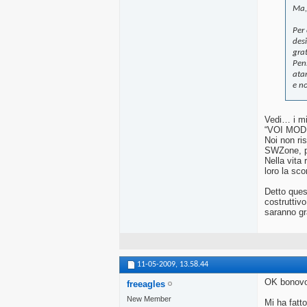
Ma,
Per
desi
gra
Pens
atar
e no
Vedi… i mi
“VOI MODER
Noi non ri
SWZone, pe
Nella vita
loro la scor
Detto ques
costruttivo
saranno gra
11-05-2009,
13.58.44
OK bonovo
freeagles
New Member
Mi ha fatto