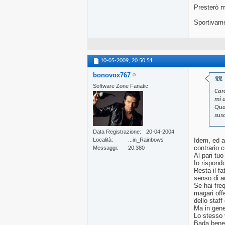
Presterò m
Sportivame
10-05-2009,
20.50.51
bonovox767
Software Zone Fanatic
Car
mi a
Qua
susc
Data Registrazione
20-04-2004
Idem, ed a
Località
...in_Rainbows
contrario co
Messaggi
20.380
Al pari tu
Io rispondo
Resta il f
senso di au
Se hai fre
magari off
dello staff
Ma in gener
Lo stesso 
Bada bene