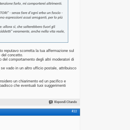
enzione farlo, mi comporterei altrimenti.
ORI" - senza fare d'ogni erba un fascio -
no espressioni assai arroganti, per lo più
 allora si, che salterebbero fuori gli
osiddetti" veramente, anche nella vita reale,
o reputavo scorretta la tua affermazione sul
 del concetto.
 del comportamento degli altri moderatori di
e vado in un altro ufficio postale, attribuisco
onsidero un chiarimento ed un pacifico e
 ribadisco che eventuali tuoi suggerimenti
Rispondi Citando
#22