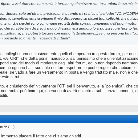
 ripeto, assolutamente non è mia intenzione polemizzare con te: qualora fosse mia int
 concludere, solo un'ultima precisazione: quando mi riferivo al periodo: "VOI MODERAT
deravo semplicemente esprimere il mio disappunto su alcuni tuoi colleghi, che utilizza
tuite, anche perché sono comunque protetti dalla cortina fumogena dell'anonimato.
o che sarebbe ben diverso il modo di esprimersi qualora lo si potesse fare face to face:
ini...allora si, che potresti toccare con mano (letteralmente...) se una persona ha i "c
n possiede solamente i "cosiddetti virtuali"...
ei colleghi sono esclusivamente quelli che operano in questo forum, per quest
ATORI”, che detta poi in maiuscolo, sai benissimo che è un’enfatizzazione
spondiamo del modo di moderare degli altri forum, ed io non rispondo nemmeno
rché ognuno ha il suo stile nel fare rispettare le poche regole che abbiamo.
 reale, se vado a fare un versamento in posta e vengo trattato male, non è che s
tesia altrui.
to, e chiudendo definitivamente l’OT, sei il benvenuto, e la “polemica”, che c
 confronto, può finire qui, sperando di averti chiarito a sufficienza i concetti,
diti.
x767 :-)
 immenso piacere il fatto che ci siamo chiariti.