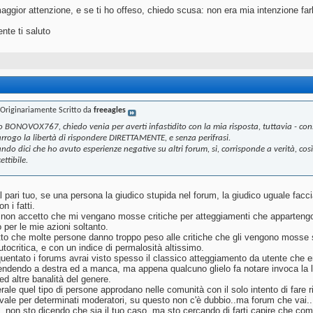
aggior attenzione, e se ti ho offeso, chiedo scusa: non era mia intenzione far
nte ti saluto
Originariamente Scritto da
freeagles
o BONOVOX767, chiedo venia per averti infastidito con la mia risposta, tuttavia - cons
rrogo la libertà di rispondere DIRETTAMENTE, e senza perifrasi.
ndo dici che ho avuto esperienze negative su altri forum, si, corrisponde a verità, co
ettibile.
l pari tuo, se una persona la giudico stupida nel forum, la giudico uguale facc
n i fatti.
o non accetto che mi vengano mosse critiche per atteggiamenti che appartengon
 per le mie azioni soltanto.
atto che molte persone danno troppo peso alle critiche che gli vengono mosse 
tocritica, e con un indice di permalosità altissimo.
quentato i forums avrai visto spesso il classico atteggiamento da utente che
endendo a destra ed a manca, ma appena qualcuno glielo fa notare invoca la lib
 ed altre banalità del genere.
ale quel tipo di persone approdano nelle comunità con il solo intento di fare ris
vale per determinati moderatori, su questo non c'è dubbio..ma forum che vai..
, non sto dicendo che sia il tuo caso, ma sto cercando di farti capire che c