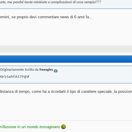
sate, ma perché tante minkiate e complicazioni di cose sempici???
ermini, se proprio devi commentare news di 6 anni fa...
Originariamente Scritto da
freeagles
4tr!z1aM!A579@#
 distanza di tempo, come fai a ricordarti il tipo di carattere speciale, la posiz
n'illusione in un mondo immaginario