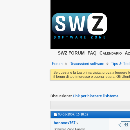
SWZ FORUM
FAQ
Calendario
Az
Forum
Discussioni software
Tips & Tric
Se questa è la tua prima visita, prova a leggere 
il forum di tuo interesse e buona lettura. Gli Utent
Discussione:
Link per bloccare il sistema
08-05-2009,
16.18.52
bonovox767
Software Zone Fanatic