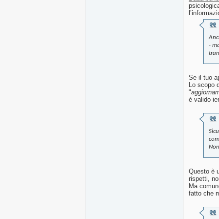
psicologica
l’informaz
Anch
- m
tram
Se il tuo 
Lo scopo di
"
aggiorna
è valido ie
Sicu
come
Non 
Questo è un
rispetti, 
Ma comunqu
fatto che m