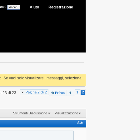
ami?
Aiuto
Registrazione
rlo. Se vuoi solo visualizare i messaggi, seleziona
Pagina 2 di 2
1
2
 a 23 di 23
Prima
Strumenti Discussione
Visualizzazione
#16