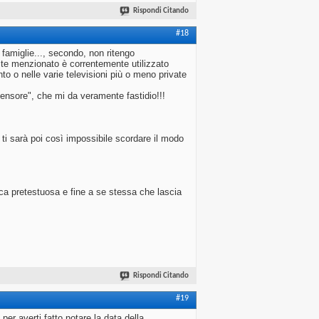
Rispondi Citando
#18
famiglie..., secondo, non ritengo
da te menzionato è correntemente utilizzato
to o nelle varie televisioni più o meno private
nsore", che mi da veramente fastidio!!!
 ti sarà poi così impossibile scordare il modo
ca pretestuosa e fine a se stessa che lascia
Rispondi Citando
#19
per averti fatto notare la data della