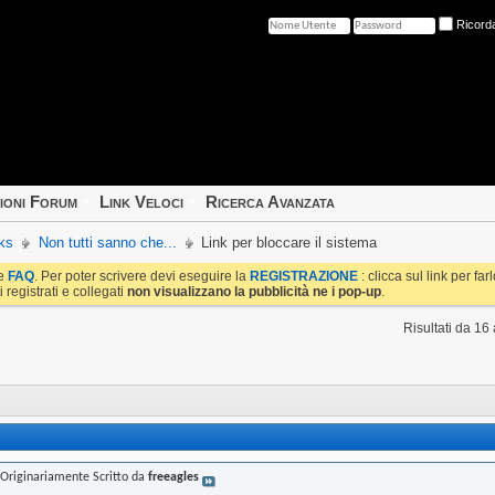
Ricord
ioni Forum
Link Veloci
Ricerca Avanzata
ks
Non tutti sanno che...
Link per bloccare il sistema
le
FAQ
. Per poter scrivere devi eseguire la
REGISTRAZIONE
: clicca sul link per fa
i registrati e collegati
non visualizzano la pubblicità ne i pop-up
.
Risultati da 16
Originariamente Scritto da
freeagles