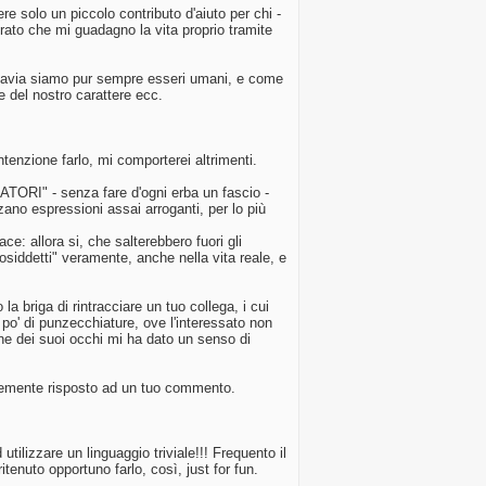
re solo un piccolo contributo d'aiuto per chi -
ato che mi guadagno la vita proprio tramite
uttavia siamo pur sempre esseri umani, e come
re del nostro carattere ecc.
enzione farlo, mi comporterei altrimenti.
ATORI" - senza fare d'ogni erba un fascio -
ano espressioni assai arroganti, per lo più
e: allora si, che salterebbero fuori gli
cosiddetti" veramente, anche nella vita reale, e
a briga di rintracciare un tuo collega, i cui
po' di punzecchiature, ove l'interessato non
one dei suoi occhi mi ha dato un senso di
plicemente risposto ad un tuo commento.
tilizzare un linguaggio triviale!!! Frequento il
itenuto opportuno farlo, così, just for fun.