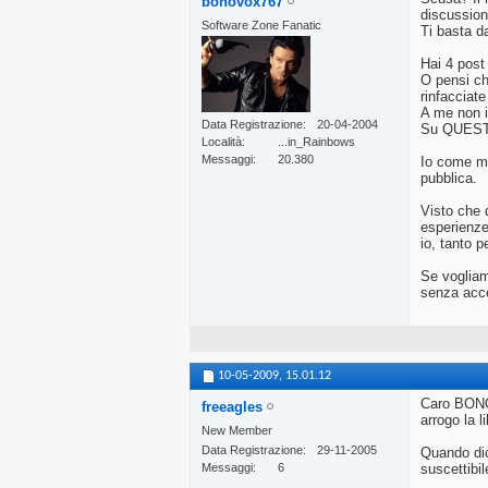
bonovox767
discussio
Software Zone Fanatic
Ti basta da
Hai 4 pos
O pensi ch
rinfacciate
A me non i
Data Registrazione
20-04-2004
Su QUESTO 
Località
...in_Rainbows
Messaggi
20.380
Io come mo
pubblica.
Visto che 
esperienze 
io, tanto p
Se vogliam
senza accet
10-05-2009,
15.01.12
Caro BONOV
freeagles
arrogo la 
New Member
Data Registrazione
29-11-2005
Quando dic
Messaggi
6
suscettibil