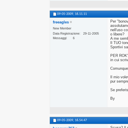
09-05-2009,
16.11.11
Per "bonov
freeagles
assolutamen
New Member
nell'uso co
Data Registrazione
29-11-2005
o libere?
Messaggi
6
A me sembr
Il TUO ton
Sportivi sa
PER ROKY: 
in cui scri
Comunque s
Il mio vol
pur sempre
Se preferis
By
09-05-2009,
16.54.47
Scusa? Il m