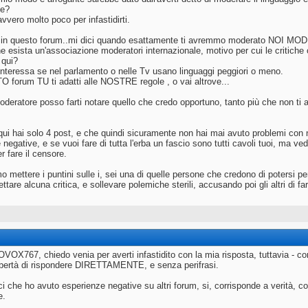
ne?
vvero molto poco per infastidirti.
t in questo forum..mi dici quando esattamente ti avremmo moderato NOI M
e esista un'associazione moderatori internazionale, motivo per cui le critic
 qui?
nteressa se nel parlamento o nelle Tv usano linguaggi peggiori o meno.
forum TU ti adatti alle NOSTRE regole , o vai altrove...
deratore posso farti notare quello che credo opportuno, tanto più che non ti
qui hai solo 4 post, e che quindi sicuramente non hai mai avuto problemi con n
negative, e se vuoi fare di tutta l'erba un fascio sono tutti cavoli tuoi, ma ve
er fare il censore.
o mettere i puntini sulle i, sei una di quelle persone che credono di potersi 
tare alcuna critica, e sollevare polemiche sterili, accusando poi gli altri di far
OX767, chiedo venia per averti infastidito con la mia risposta, tuttavia - con
libertà di rispondere DIRETTAMENTE, e senza perifrasi.
i che ho avuto esperienze negative su altri forum, si, corrisponde a verità, 
e.