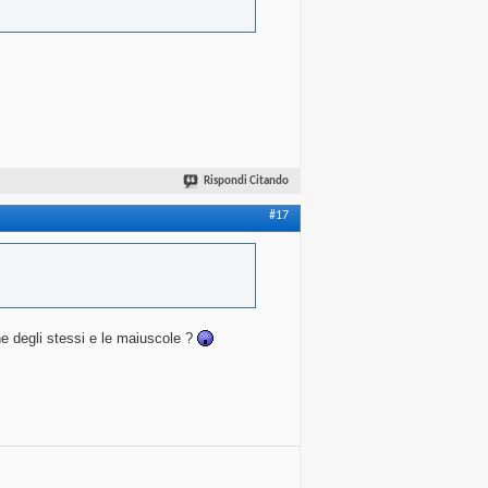
Rispondi Citando
#17
ione degli stessi e le maiuscole ?