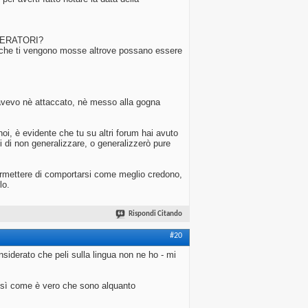
ODERATORI?
he che ti vengono mosse altrove possano essere
 avevo nè attaccato, nè messo alla gogna
oi, è evidente che tu su altri forum hai avuto
di di non generalizzare, o generalizzerò pure
permettere di comportarsi come meglio credono,
lo.
Rispondi Citando
#20
siderato che peli sulla lingua non ne ho - mi
così come è vero che sono alquanto