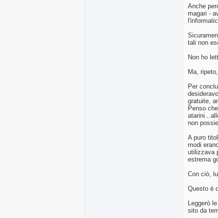
Anche perch
magari - a
l'informati
Sicurament
tali non es
Non ho let
Ma, ripeto
Per conclu
desideravo
gratuite, 
Penso che 
atarini...a
non possied
A puro tito
modi erano
utilizzava
estrema go
Con ciò, l
Questo è 
Leggerò le 
sito da tem