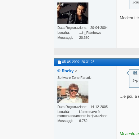
Scu
Modera i t
Data Registrazione
20-04-2004
Località
...in_Rainbows
Messaggi
20.380
08-05-2009,
20.31.23
© Rocky
Software Zone Fanatic
#=p
...e poi, a
Data Registrazione
14-12-2005
Località
L'astronave è
momentaneamente in riparazione.
Messaggi
6.752
Mi sento u