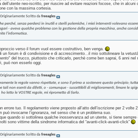
 dell’utente neo-iscritto, per riuscire ad evitare reazioni focose, che in alcun
ione con la massima cortesia.
Originariamente Scritto da
freeagles
e perché, senza perderci in inutili e sterili polemiche, i miei interventi volevano esser
agari - aveva qualche problema con la gestione della propria macchina, anche consi
ite l'informatica.
approccio verso il forum vuol essere costruttivo, ben venga.
 un forum è di condivisione e di accrescimento...il mio sottolineare la vetustà 
mento
" del trucco, piuttosto che criticarlo, perchè come ben saprai, 6 anni ne
ri, può non esserlo oggi.
Originariamente Scritto da
freeagles
ramente le regole vanno rispettate, e sono il primo a sostenere questo principio; tut
 tali non esenti da difetti, o - comunque - suscettibili di miglioramenti, limare le spig
ho letto le VOSTRE regole, mi riprometto di farlo.
 errore tuo. Il regolamento viene proposto all’atto dell’iscrizione per 2 volte 
non può invocarne l’ignoranza, nel senso che è un problema suo.
e quando si sottolinea qualche inosservanza ad un utente, si tiene sempre 
olti sono vittime della sindrome informatica del “avanti-click-avanti-click”
Originariamente Scritto da
freeagles