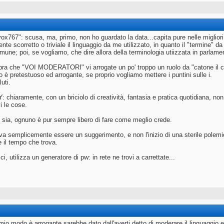
ox767": scusa, ma, primo, non ho guardato la data...capita pure nelle migliori 
te scorretto o triviale il linguaggio da me utilizzato, in quanto il "termine" 
mune; poi, se vogliamo, che dire allora della terminologia utiizzata in parlamen
a che "VOI MODERATORI" vi arrogate un po' troppo un ruolo da "catone il ce
o è pretestuoso ed arrogante, se proprio vogliamo mettere i puntini sulle i.
luti.
chiaramente, con un briciolo di creatività, fantasia e pratica quotidiana, non
vi le cose.
ia, ognuno è pur sempre libero di fare come meglio crede.
eva semplicemente essere un suggerimento, e non l'inizio di una sterile polemi
 il tempo che trova.
ci, utilizza un generatore di pw: in rete ne trovi a carrettate...
io modo è arrogante sarebbe dato dall'averti detto di moderare il linguaggio e 