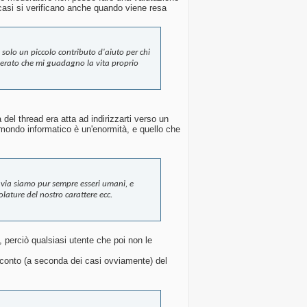
i casi si verificano anche quando viene resa
e solo un piccolo contributo d'aiuto per chi
derato che mi guadagno la vita proprio
del thread era atta ad indirizzarti verso un
l mondo informatico è un'enormità, e quello che
tavia siamo pur sempre esseri umani, e
olature del nostro carattere ecc.
2, perciò qualsiasi utente che poi non le
conto (a seconda dei casi ovviamente) del