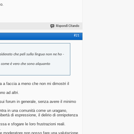
lo.
Rispondi Citando
#21
iderato che peli sulla lingua non ne ho -
sì come è vero che sono alquanto
ia a faccia a meno che non mi dimostri il
o ad altri.
sui forum in generale, senza avere il minimo
 entra in una comunità come un uragano,
ertà di espressione, il delirio di onnipotenza
sa e sfogare le loro frustrazioni reali.
.
ome moderatore non posso fare una valutazione