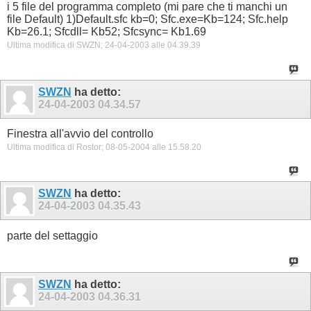
i 5 file del programma completo (mi pare che ti manchi un
file Default) 1)Default.sfc kb=0; Sfc.exe=Kb=124; Sfc.help
Kb=26.1; Sfcdll= Kb52; Sfcsync= Kb1.69
Ultima modifica di SWZN; 24-04-2003 alle
04.39.39
SWZN
ha detto:
24-04-2003
04.34.57
Finestra all'avvio del controllo
Ultima modifica di Rostor; 08-05-2004 alle
15.58.20
SWZN
ha detto:
24-04-2003
04.35.43
parte del settaggio
SWZN
ha detto:
24-04-2003
04.36.31