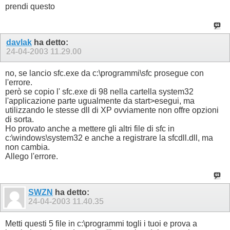
prendi questo
davlak
ha detto:
24-04-2003
11.29.00
no, se lancio sfc.exe da c:\programmi\sfc prosegue con
l'errore.
però se copio l' sfc.exe di 98 nella cartella system32
l'applicazione parte ugualmente da start>esegui, ma
utilizzando le stesse dll di XP ovviamente non offre opzioni
di sorta.
Ho provato anche a mettere gli altri file di sfc in
c:\windows\system32 e anche a registrare la sfcdll.dll, ma
non cambia.
Allego l'errore.
SWZN
ha detto:
24-04-2003
11.40.35
Metti questi 5 file in c:\programmi togli i tuoi e prova a