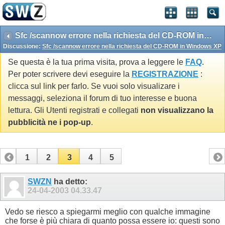
Sfc /scannow errore nella richiesta del CD-ROM in Windows XP
Discussione:
Sfc /scannow errore nella richiesta del CD-ROM in Windows XP
Se questa è la tua prima visita, prova a leggere le
FAQ
.
Per poter scrivere devi eseguire la
REGISTRAZIONE
:
clicca sul link per farlo. Se vuoi solo visualizare i
messaggi, seleziona il forum di tuo interesse e buona
lettura. Gli Utenti registrati e collegati
non visualizzano la
pubblicità ne i pop-up
.
1
2
3
4
5
SWZN
ha detto:
24-04-2003
04.33.47
Vedo se riesco a spiegarmi meglio con qualche immagine
che forse è più chiara di quanto possa essere io: questi sono