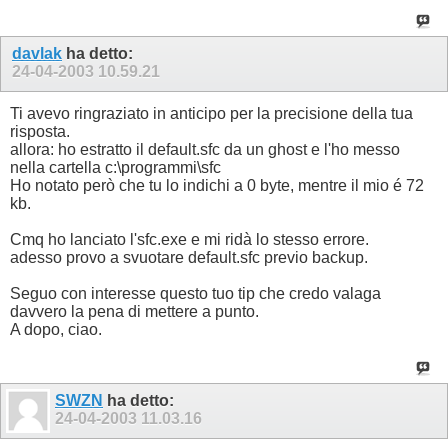
davlak
ha detto:
24-04-2003
10.59.21
Ti avevo ringraziato in anticipo per la precisione della tua
risposta.
allora: ho estratto il default.sfc da un ghost e l'ho messo
nella cartella c:\programmi\sfc
Ho notato però che tu lo indichi a 0 byte, mentre il mio é 72
kb.
Cmq ho lanciato l'sfc.exe e mi ridà lo stesso errore.
adesso provo a svuotare default.sfc previo backup.
Seguo con interesse questo tuo tip che credo valaga
davvero la pena di mettere a punto.
A dopo, ciao.
SWZN
ha detto:
24-04-2003
11.03.16