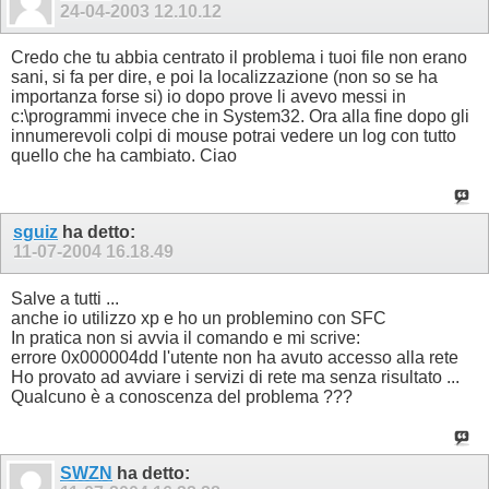
24-04-2003
12.10.12
Credo che tu abbia centrato il problema i tuoi file non erano
sani, si fa per dire, e poi la localizzazione (non so se ha
importanza forse si) io dopo prove li avevo messi in
c:\programmi invece che in System32. Ora alla fine dopo gli
innumerevoli colpi di mouse potrai vedere un log con tutto
quello che ha cambiato. Ciao
sguiz
ha detto:
11-07-2004
16.18.49
Salve a tutti ...
anche io utilizzo xp e ho un problemino con SFC
In pratica non si avvia il comando e mi scrive:
errore 0x000004dd l'utente non ha avuto accesso alla rete
Ho provato ad avviare i servizi di rete ma senza risultato ...
Qualcuno è a conoscenza del problema ???
SWZN
ha detto: