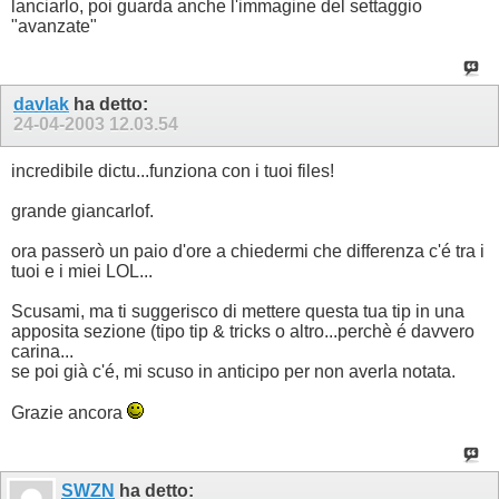
lanciarlo, poi guarda anche l'immagine del settaggio
"avanzate"
davlak
ha detto:
24-04-2003
12.03.54
incredibile dictu...funziona con i tuoi files!
grande giancarlof.
ora passerò un paio d'ore a chiedermi che differenza c'é tra i
tuoi e i miei LOL...
Scusami, ma ti suggerisco di mettere questa tua tip in una
apposita sezione (tipo tip & tricks o altro...perchè é davvero
carina...
se poi già c'é, mi scuso in anticipo per non averla notata.
Grazie ancora
SWZN
ha detto: