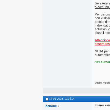
Se avete s
o comunque
Per vision
non visibi
e delle dim
index.dat c
soluzioni c
disabilita
Attenzione
essere resp
NOTA per u
automatico 
Altre informa
Ultima modifi
14-01-2002,
19.36.24
Interessan
Zenone