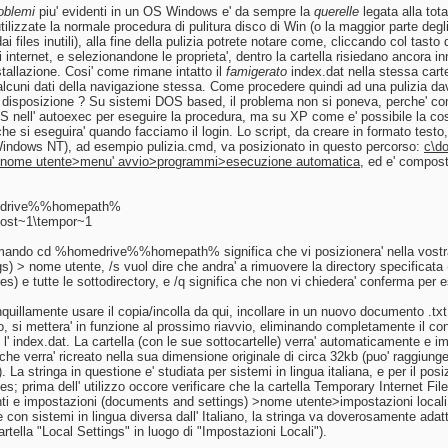
oblemi
piu' evidenti in un OS Windows e' da sempre la
querelle
legata alla tota
utilizzate la normale procedura di pulitura disco di Win (o la maggior parte degli
ai files inutili), alla fine della pulizia potrete notare come, cliccando col tasto 
internet, e selezionandone le proprieta', dentro la cartella risiedano ancora in
stallazione. Cosi' come rimane intatto il
famigerato
index.dat nella stessa cartel
 alcuni dati della navigazione stessa. Come procedere quindi ad una pulizia da
disposizione ? Su sistemi DOS based, il problema non si poneva, perche' come
S nell' autoexec per eseguire la procedura, ma su XP come e' possibile la cosa
e si eseguira' quando facciamo il login. Lo script, da creare in formato testo,
ndows NT), ad esempio pulizia.cmd, va posizionato in questo percorso:
c\d
 >nome utente>menu' avvio>programmi>esecuzione automatica
, ed e' compos
drive%%homepath%
post~1\tempor~1
omando cd %homedrive%%homepath% significa che vi posizionera' nella vostr
gs) > nome utente, /s vuol dire che andra' a rimuovere la directory specific
les) e tutte le sottodirectory, e /q significa che non vi chiedera' conferma per 
nquillamente usare il copia/incolla da qui, incollare in un nuovo documento .txt
o, si mettera' in funzione al prossimo riavvio, eliminando completamente il co
 l' index.dat. La cartella (con le sue sottocartelle) verra' automaticamente e 
 che verra' ricreato nella sua dimensione originale di circa 32kb (puo' raggiun
 La stringa in questione e' studiata per sistemi in lingua italiana, e per il p
les; prima dell' utilizzo occore verificare che la cartella Temporary Internet Fil
i e impostazioni (documents and settings) >nome utente>impostazioni locali, 
e con sistemi in lingua diversa dall' Italiano, la stringa va doverosamente ada
artella "Local Settings" in luogo di "Impostazioni Locali").