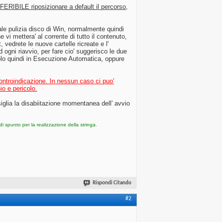
EFERIBILE riposizionare a default il percorso,
le pulizia disco di Win, normalmente quindi
vi mettera' al corrente di tutto il contenuto,
 vedrete le nuove cartelle ricreate e l'
 ogni riavvio, per fare cio' suggerisco le due
andolo quindi in Esecuzione Automatica, oppure
controindicazione. In nessun caso ci puo'
io e pericolo.
siglia la disabiitazione momentanea dell' avvio
 di spunto per la realizzazione della stringa.
Rispondi Citando
#2