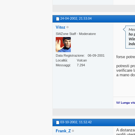
24-04-2002,
21.53.04
Vitoz
Mes
SWZone Staff - Moderatore
ho 
Win
ind
Data Registrazione
06-09-2001
forse potr
Località
Vulcan
Messaggi
7.294
potresti pr
verificare 
a mano dop
\\// Lunga vi
03-10-2002,
11.52.42
A distanza
Frank_Z
profili ute