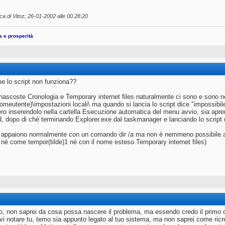
ca di Vitoz; 26-01-2002 alle
00.28.20
ta e prosperità
e lo script non funziona??
e nascoste Cronologia e Temporary internet files naturalmente ci sono e sono 
omeutente)\impostazioni locali\ ma quando si lancia lo script dice "impossibile t
ero inserendolo nella cartella Esecuzione automatica del menu avvio, sia apre
dopo di chè terminando Explorer.exe dal taskmanager e lanciando lo script d
e appaiono normalmente con un comando dir /a ma non è nemmeno possibile 
 né come tempor(tilde)1 nè con il nome esteso Temporary internet files)
o, non saprei da cosa possa nascere il problema, ma essendo credo il primo c
i notare tu, temo sia appunto legato al tuo sistema, ma non saprei come ricre