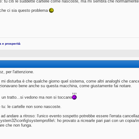
e: tu citi le suddette cartelle come nascoste, ma mi sembra che normalmente 
che ci sia questo problema
ta e prosperità
oz, per l'attenzione.
 mi disturba è che qualche giorno quel sistema, come altri analoghi che cancel
zionavano bene anche su questa macchina, come giustamente fai notare.
di un tratto...si vedono ma non si toccano
e tu: le cartelle non sono nascoste.
 ad andare a ritroso: l'unico evento sospetto potrebbe essere l'errata cancell
stem32\config\systemprofile\: ho provato a ricrearle pari pari con un copia/inco
re che non funga.