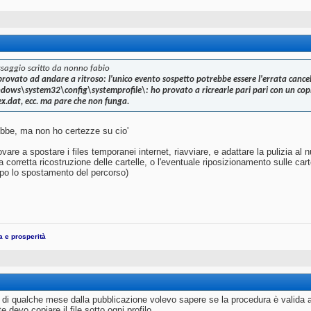
saggio scritto da nonno fabio
provato ad andare a ritroso: l'unico evento sospetto potrebbe essere l'errata cance
dows\system32\config\systemprofile\: ho provato a ricrearle pari pari con un copia/
ex.dat, ecc. ma pare che non funga.
ebbe, ma non ho certezze su cio'
ovare a spostare i files temporanei internet, riavviare, e adattare la pulizia a
la corretta ricostruzione delle cartelle, o l'eventuale riposizionamento sulle ca
o lo spostamento del percorso)
ta e prosperità
 di qualche mese dalla pubblicazione volevo sapere se la procedura è valida 
nte devo copiare il file sotto ogni profilo