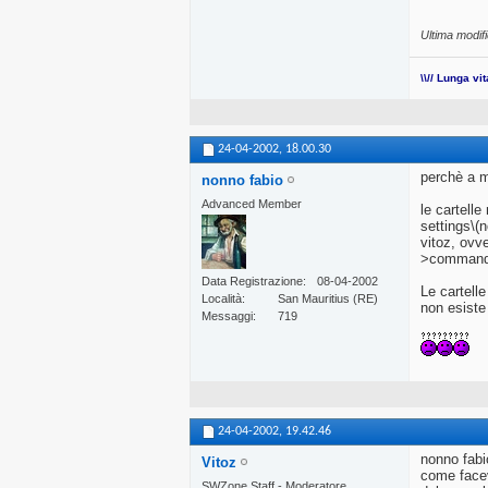
Ultima modifi
\\// Lunga vi
24-04-2002,
18.00.30
perchè a m
nonno fabio
Advanced Member
le cartell
settings\(n
vitoz, ovv
>command, 
Data Registrazione
08-04-2002
Le cartell
Località
San Mauritius (RE)
non esiste
Messaggi
719
24-04-2002,
19.42.46
nonno fabi
Vitoz
come facev
SWZone Staff - Moderatore