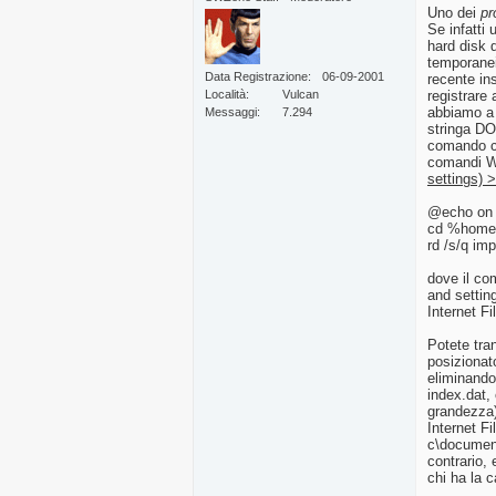
Uno dei
pr
Se infatti 
hard disk d
temporanei 
Data Registrazione
06-09-2001
recente in
Località
Vulcan
registrare
abbiamo a 
Messaggi
7.294
stringa DO
comando ch
comandi Wi
settings)
@echo on
cd %home
rd /s/q im
dove il c
and settin
Internet Fi
Potete tra
posizionat
eliminando
index.dat,
grandezza).
Internet Fi
c\document
contrario, 
chi ha la c