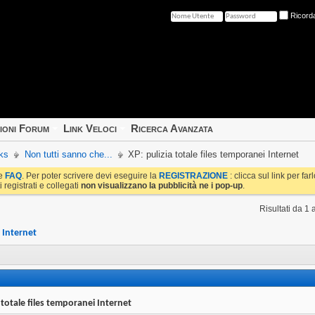
Ricord
ioni Forum
Link Veloci
Ricerca Avanzata
ks
Non tutti sanno che...
XP: pulizia totale files temporanei Internet
le
FAQ
. Per poter scrivere devi eseguire la
REGISTRAZIONE
: clicca sul link per fa
i registrati e collegati
non visualizzano la pubblicità ne i pop-up
.
Risultati da 1 
i Internet
a totale files temporanei Internet