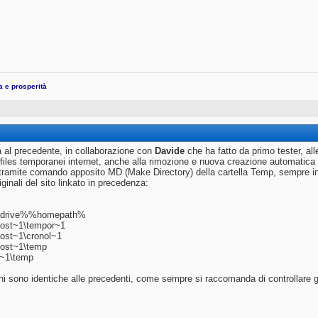
ta e prosperità
a al precedente, in collaborazione con
Davide
che ha fatto da primo tester, all
i files temporanei internet, anche alla rimozione e nuova creazione automatica d
tramite comando apposito MD (Make Directory) della cartella Temp, sempre in 
iginali del sito linkato in precedenza:
drive%%homepath%
post~1\tempor~1
post~1\cronol~1
post~1\temp
~1\temp
ni sono identiche alle precedenti, come sempre si raccomanda di controllare gli 