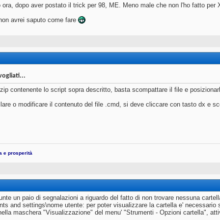
 ora, dopo aver postato il trick per 98, ME. Meno male che non l'ho fatto per
non avrei saputo come fare
vogliati...
 zip contenente lo script sopra descritto, basta scompattare il file e posiziona
lare o modificare il contenuto del file .cmd, si deve cliccare con tasto dx e sc
ta e prosperità
unte un paio di segnalazioni a riguardo del fatto di non trovare nessuna cartell
ts and settings\nome utente: per poter visualizzare la cartella e' necessario s
ella maschera "Visualizzazione" del menu' "Strumenti - Opzioni cartella", attiv