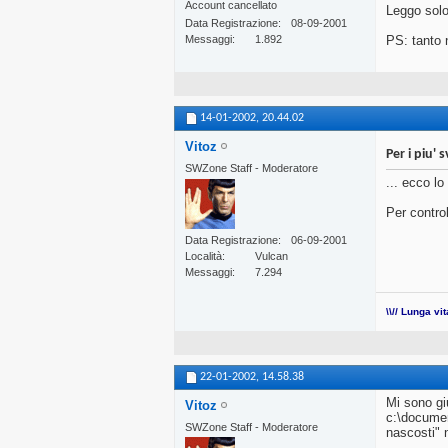
Account cancellato
Leggo solo
Data Registrazione
08-09-2001
Messaggi
1.892
PS: tanto 
14-01-2002,
20.44.02
Vitoz
Per i piu' s
SWZone Staff - Moderatore
... ecco lo
Per control
Data Registrazione
06-09-2001
Località
Vulcan
Messaggi
7.294
\\// Lunga vi
22-01-2002,
14.58.38
Mi sono gi
Vitoz
c:\documen
SWZone Staff - Moderatore
nascosti" n