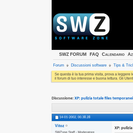
SWZ FORUM
FAQ
Calendario
Az
Forum
Discussioni software
Tips & Tric
Se questa è la tua prima visita, prova a leggere 
il forum di tuo interesse e buona lettura. Gli Utent
Discussione:
XP: pulizia totale files temporane
14-01-2002,
00.38.28
Vitoz
XP: pulizi
SWZone Staff - Moderatore