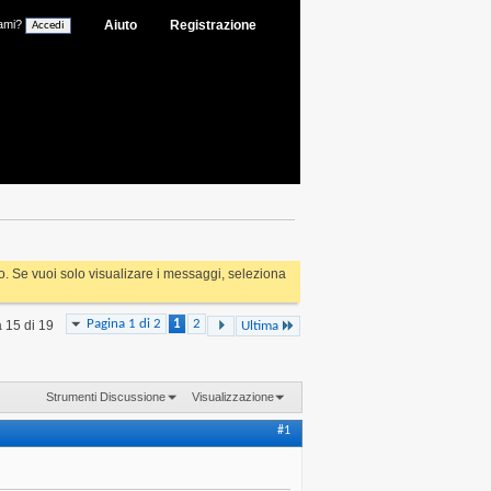
ami?
Aiuto
Registrazione
rlo. Se vuoi solo visualizare i messaggi, seleziona
Pagina 1 di 2
1
2
a 15 di 19
Ultima
Strumenti Discussione
Visualizzazione
#1