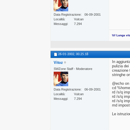
Data Registrazione
06-09-2001
Località
Vulcan
Messaggi
7.294
\\// Lunga vi
26-01-2002,
00.25.18
In aggiunt
Vitoz
pulizia de
SWZone Staff - Moderatore
creazione 
stringhe or
@echo on
cd %home
Data Registrazione
06-09-2001
rd /s/q im
Località
Vulcan
rd /s/q im
Messaggi
7.294
rd /s/q im
md impost
Le istruzio