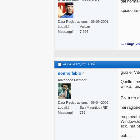
dal normal
spiacente 
Data Registrazione
06-09-2001
Località
Vulcan
Messaggi
7.294
\\// Lunga vi
24-04-2002,
21.30.06
grazie, Vit
nonno fabio
Advanced Member
Quello che
winxp, fun
Poi tutto 
Data Registrazione
08-04-2002
hai ragion
Località
San Mauritius (RE)
Messaggi
719
ho provato
Windows\sy
ecc. ma pa
boh...