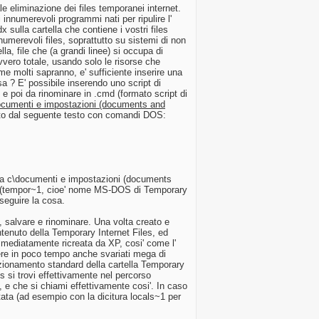
le eliminazione dei files temporanei internet.
 innumerevoli programmi nati per ripulire l'
dx sulla cartella che contiene i vostri files
numerevoli files, soprattutto su sistemi di non
la, file che (a grandi linee) si occupa di
vvero totale, usando solo le risorse che
 molti sapranno, e' sufficiente inserire una
 ? E' possibile inserendo uno script di
 e poi da rinominare in .cmd (formato script di
ocumenti e impostazioni (documents and
to dal seguente testo con comandi DOS:
a c\documenti e impostazioni (documents
ata (tempor~1, cioe' nome MS-DOS di Temporary
eseguire la cosa.
, salvare e rinominare. Una volta creato e
ntenuto della Temporary Internet Files, ed
immediatamente ricreata da XP, cosi' come l'
gere in poco tempo anche svariati mega di
osizionamento standard della cartella Temporary
es si trovi effettivamente nel percorso
e che si chiami effettivamente cosi'. In caso
ttata (ad esempio con la dicitura locals~1 per