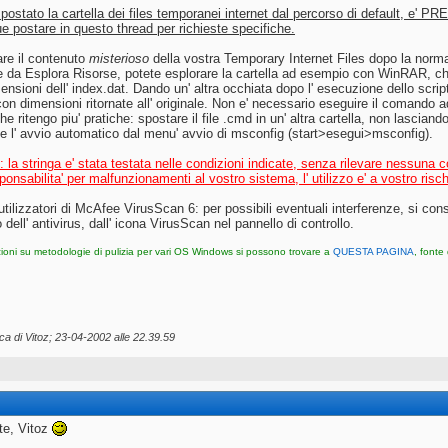
postato la cartella dei files temporanei internet dal percorso di default, e' PR
 postare in questo thread per richieste specifiche.
are il contenuto
misterioso
della vostra Temporary Internet Files dopo la norma
le da Esplora Risorse, potete esplorare la cartella ad esempio con WinRAR, che 
ensioni dell' index.dat. Dando un' altra occhiata dopo l' esecuzione dello script,
on dimensioni ritornate all' originale. Non e' necessario eseguire il comando ad
he ritengo piu' pratiche: spostare il file .cmd in un' altra cartella, non lasci
rne l' avvio automatico dal menu' avvio di msconfig (start>esegui>msconfig).
: la stringa e' stata testata nelle condizioni indicate, senza rilevare nessuna 
onsabilita' per malfunzionamenti al vostro sistema, l' utilizzo e' a vostro risch
tilizzatori di McAfee VirusScan 6: per possibili eventuali interferenze, si con
dell' antivirus, dall' icona VirusScan nel pannello di controllo.
zioni su metodologie di pulizia per vari OS Windows si possono trovare a
QUESTA PAGINA
, fonte
ca di Vitoz; 23-04-2002 alle
22.39.59
te, Vitoz